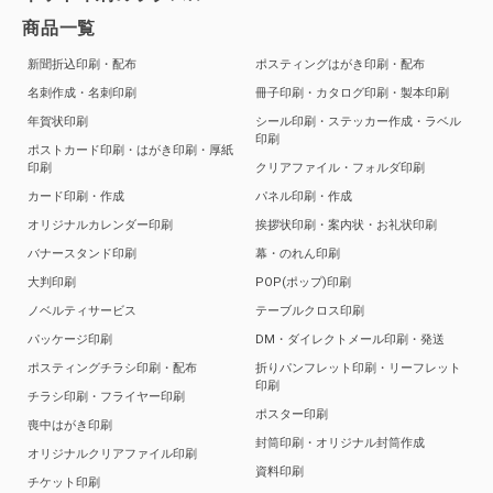
商品一覧
新聞折込印刷・配布
ポスティングはがき印刷・配布
名刺作成・名刺印刷
冊子印刷・カタログ印刷・製本印刷
年賀状印刷
シール印刷・ステッカー作成・ラベル
印刷
ポストカード印刷・はがき印刷・厚紙
印刷
クリアファイル・フォルダ印刷
カード印刷・作成
パネル印刷・作成
オリジナルカレンダー印刷
挨拶状印刷・案内状・お礼状印刷
バナースタンド印刷
幕・のれん印刷
大判印刷
POP(ポップ)印刷
ノベルティサービス
テーブルクロス印刷
パッケージ印刷
DM・ダイレクトメール印刷・発送
ポスティングチラシ印刷・配布
折りパンフレット印刷・リーフレット
印刷
チラシ印刷・フライヤー印刷
ポスター印刷
喪中はがき印刷
封筒印刷・オリジナル封筒作成
オリジナルクリアファイル印刷
資料印刷
チケット印刷