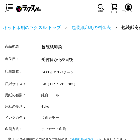
メニュー
検索
アカウント
カート
ネット印刷のラクスル トップ
包装紙印刷の料金表
包装紙商
商品概要：
包装紙印刷
出荷日：
受付日から9日後
印刷部数：
600
1
部 X
パターン
用紙サイズ：
A5（148 × 210 mm）
用紙の種類：
純白ロール
用紙の厚さ：
43kg
インクの色：
片面カラー
印刷方法：
オフセット印刷
サイズや用紙などの変更をご希望の際は
包装紙料金表ページ
へお戻りください。