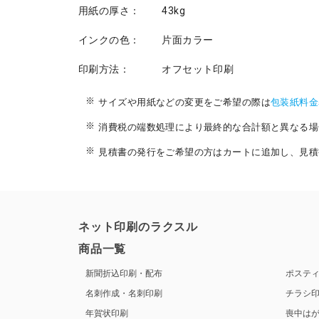
用紙の厚さ：
43kg
インクの色：
片面カラー
印刷方法：
オフセット印刷
サイズや用紙などの変更をご希望の際は
包装紙料金
消費税の端数処理により最終的な合計額と異なる場
見積書の発行をご希望の方はカートに追加し、見積
ネット印刷のラクスル
商品一覧
新聞折込印刷・配布
ポステ
名刺作成・名刺印刷
チラシ
年賀状印刷
喪中は