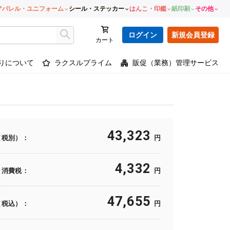
アパレル・ユニフォーム
シール・ステッカー
はんこ・印鑑
紙印刷
その他
ログイン
新規会員登録
カート
りについて
ラクスルプライム
販促（業務）管理サービス
43,323
（税別）：
円
4,332
消費税：
円
47,655
（税込）：
円