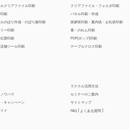
ナルクリアファイル印刷
クリアファイル・フォルダ印刷
ト印刷
パネル印刷・作成
ナルのぼり作成・のぼり旗印刷
挨拶状印刷・案内状・お礼状印刷
トリー印刷
幕・のれん印刷
・伝票印刷
POP(ポップ)印刷
・店舗ツール印刷
テーブルクロス印刷
り
ラクスル活用方法
・ノウハウ
セミナーのご案内
ス・キャンペーン
サイトマップ
ガイド
FAQ
よくある質問