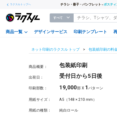
チラシ・冊子・パンフレット
ポスティ
ラクスルトップへ
すべて
商品一覧
デザインサービス
印刷テンプレート
ネット印刷のラクスル トップ
包装紙印刷の料
包装紙印刷
商品概要：
受付日から5日後
出荷日：
19,000
1
印刷部数：
部 X
パターン
用紙サイズ：
A5（148 × 210 mm）
用紙の種類：
純白ロール