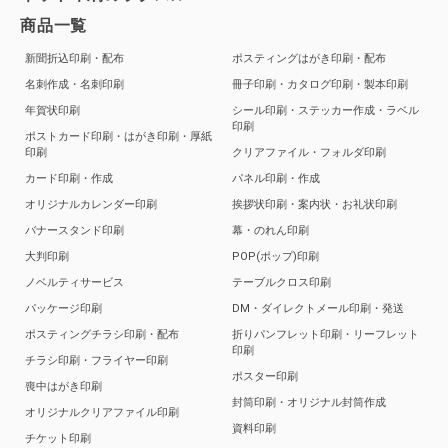
商品一覧
新聞折込印刷・配布
ポスティングはがき印刷・配布
名刺作成・名刺印刷
冊子印刷・カタログ印刷・製本印刷
年賀状印刷
シール印刷・ステッカー作成・ラベル
印刷
ポストカード印刷・はがき印刷・厚紙
印刷
クリアファイル・フォルダ印刷
カード印刷・作成
パネル印刷・作成
オリジナルカレンダー印刷
挨拶状印刷・案内状・お礼状印刷
バナースタンド印刷
幕・のれん印刷
大判印刷
POP(ポップ)印刷
ノベルティサービス
テーブルクロス印刷
パッケージ印刷
DM・ダイレクトメール印刷・発送
ポスティングチラシ印刷・配布
折りパンフレット印刷・リーフレット
印刷
チラシ印刷・フライヤー印刷
ポスター印刷
喪中はがき印刷
封筒印刷・オリジナル封筒作成
オリジナルクリアファイル印刷
資料印刷
チケット印刷