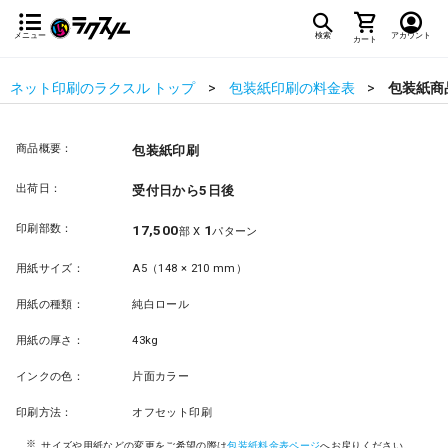
メニュー
検索
アカウント
カート
ネット印刷のラクスル トップ
包装紙印刷の料金表
包装紙商
商品概要：
包装紙印刷
出荷日：
受付日から5日後
印刷部数：
17,500
1
部 X
パターン
用紙サイズ：
A5（148 × 210 mm）
用紙の種類：
純白ロール
用紙の厚さ：
43kg
インクの色：
片面カラー
印刷方法：
オフセット印刷
サイズや用紙などの変更をご希望の際は
包装紙料金表ページ
へお戻りください。