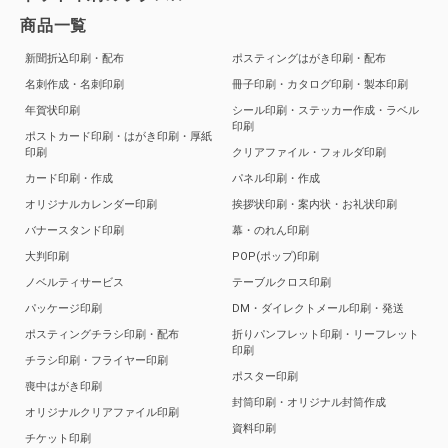
商品一覧
新聞折込印刷・配布
ポスティングはがき印刷・配布
名刺作成・名刺印刷
冊子印刷・カタログ印刷・製本印刷
年賀状印刷
シール印刷・ステッカー作成・ラベル
印刷
ポストカード印刷・はがき印刷・厚紙
印刷
クリアファイル・フォルダ印刷
カード印刷・作成
パネル印刷・作成
オリジナルカレンダー印刷
挨拶状印刷・案内状・お礼状印刷
バナースタンド印刷
幕・のれん印刷
大判印刷
POP(ポップ)印刷
ノベルティサービス
テーブルクロス印刷
パッケージ印刷
DM・ダイレクトメール印刷・発送
ポスティングチラシ印刷・配布
折りパンフレット印刷・リーフレット
印刷
チラシ印刷・フライヤー印刷
ポスター印刷
喪中はがき印刷
封筒印刷・オリジナル封筒作成
オリジナルクリアファイル印刷
資料印刷
チケット印刷