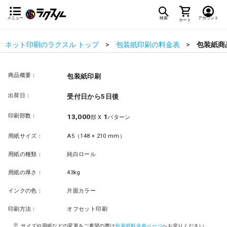
メニュー
検索
アカウント
カート
ネット印刷のラクスル トップ
包装紙印刷の料金表
包装紙商
商品概要：
包装紙印刷
出荷日：
受付日から5日後
印刷部数：
13,000
1
部 X
パターン
用紙サイズ：
A5（148 × 210 mm）
用紙の種類：
純白ロール
用紙の厚さ：
43kg
インクの色：
片面カラー
印刷方法：
オフセット印刷
サイズや用紙などの変更をご希望の際は
包装紙料金表ページ
へお戻りください。