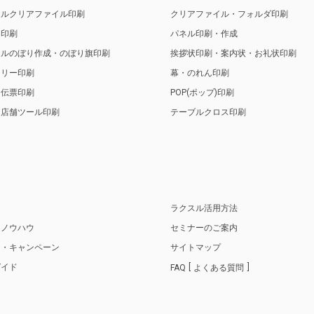
ナルクリアファイル印刷
クリアファイル・フォルダ印刷
ト印刷
パネル印刷・作成
ナルのぼり作成・のぼり旗印刷
挨拶状印刷・案内状・お礼状印刷
トリー印刷
幕・のれん印刷
・伝票印刷
POP(ポップ)印刷
・店舗ツール印刷
テーブルクロス印刷
り
ラクスル活用方法
・ノウハウ
セミナーのご案内
ス・キャンペーン
サイトマップ
ガイド
FAQ
よくある質問