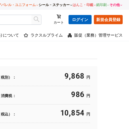
アパレル・ユニフォーム
シール・ステッカー
はんこ・印鑑
紙印刷
その他
ログイン
新規会員登録
カート
りについて
ラクスルプライム
販促（業務）管理サービス
9,868
（税別）：
円
986
消費税：
円
10,854
（税込）：
円