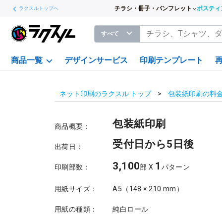
チラシ・冊子・パンフレット
ポスティ
ラクスルトップへ
すべて
商品一覧
デザインサービス
印刷テンプレート
ネット印刷のラクスル トップ
包装紙印刷の料
包装紙印刷
商品概要：
受付日から5日後
出荷日：
3,100
1
印刷部数：
部 X
パターン
用紙サイズ：
A5（148 × 210 mm）
用紙の種類：
純白ロール