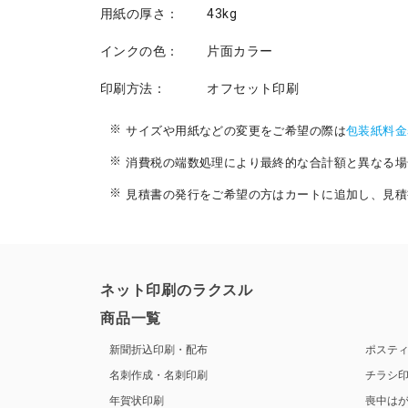
用紙の厚さ：
43kg
インクの色：
片面カラー
印刷方法：
オフセット印刷
サイズや用紙などの変更をご希望の際は
包装紙料金
消費税の端数処理により最終的な合計額と異なる場
見積書の発行をご希望の方はカートに追加し、見積
ネット印刷のラクスル
商品一覧
新聞折込印刷・配布
ポステ
名刺作成・名刺印刷
チラシ
年賀状印刷
喪中は