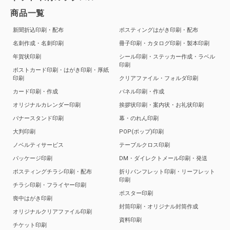
商品一覧
新聞折込印刷・配布
ポスティングはがき印刷・配布
名刺作成・名刺印刷
冊子印刷・カタログ印刷・製本印刷
年賀状印刷
シール印刷・ステッカー作成・ラベル
印刷
ポストカード印刷・はがき印刷・厚紙
印刷
クリアファイル・フォルダ印刷
カード印刷・作成
パネル印刷・作成
オリジナルカレンダー印刷
挨拶状印刷・案内状・お礼状印刷
バナースタンド印刷
幕・のれん印刷
大判印刷
POP(ポップ)印刷
ノベルティサービス
テーブルクロス印刷
パッケージ印刷
DM・ダイレクトメール印刷・発送
ポスティングチラシ印刷・配布
折りパンフレット印刷・リーフレット
印刷
チラシ印刷・フライヤー印刷
ポスター印刷
喪中はがき印刷
封筒印刷・オリジナル封筒作成
オリジナルクリアファイル印刷
資料印刷
チケット印刷