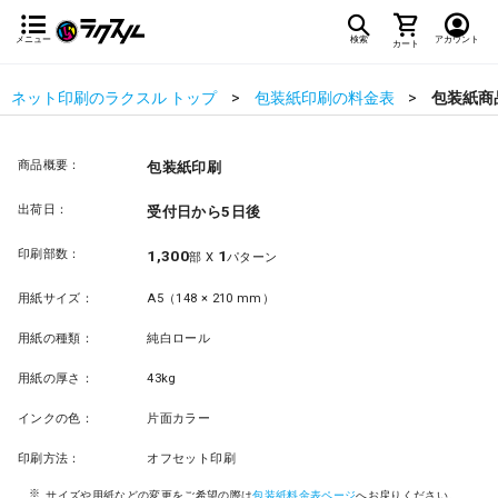
メニュー
検索
アカウント
カート
ネット印刷のラクスル トップ
包装紙印刷の料金表
包装紙商
商品概要：
包装紙印刷
出荷日：
受付日から5日後
印刷部数：
1,300
1
部 X
パターン
用紙サイズ：
A5（148 × 210 mm）
用紙の種類：
純白ロール
用紙の厚さ：
43kg
インクの色：
片面カラー
印刷方法：
オフセット印刷
サイズや用紙などの変更をご希望の際は
包装紙料金表ページ
へお戻りください。