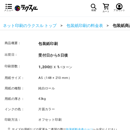
メニュー
検索
アカウント
カート
ネット印刷のラクスル トップ
包装紙印刷の料金表
包装紙商
商品概要：
包装紙印刷
出荷日：
受付日から5日後
印刷部数：
1,200
1
部 X
パターン
用紙サイズ：
A5（148 × 210 mm）
用紙の種類：
純白ロール
用紙の厚さ：
43kg
インクの色：
片面カラー
印刷方法：
オフセット印刷
サイズや用紙などの変更をご希望の際は
包装紙料金表ページ
へお戻りください。