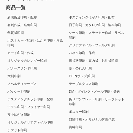
商品一覧
新聞折込印刷・配布
ポスティングはがき印刷・配布
名刺作成・名刺印刷
冊子印刷・カタログ印刷・製本印刷
年賀状印刷
シール印刷・ステッカー作成・ラベル
印刷
ポストカード印刷・はがき印刷・厚紙
印刷
クリアファイル・フォルダ印刷
カード印刷・作成
パネル印刷・作成
オリジナルカレンダー印刷
挨拶状印刷・案内状・お礼状印刷
バナースタンド印刷
幕・のれん印刷
大判印刷
POP(ポップ)印刷
ノベルティサービス
テーブルクロス印刷
パッケージ印刷
DM・ダイレクトメール印刷・発送
ポスティングチラシ印刷・配布
折りパンフレット印刷・リーフレット
印刷
チラシ印刷・フライヤー印刷
ポスター印刷
喪中はがき印刷
封筒印刷・オリジナル封筒作成
オリジナルクリアファイル印刷
資料印刷
チケット印刷