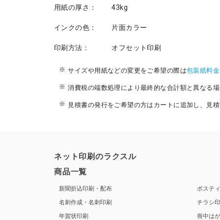
用紙の厚さ：
43kg
インクの色：
片面カラー
印刷方法：
オフセット印刷
サイズや用紙などの変更をご希望の際は
包装紙料金
消費税の端数処理により最終的な合計額と異なる場
見積書の発行をご希望の方はカートに追加し、見積
ネット印刷のラクスル
商品一覧
新聞折込印刷・配布
ポステ
名刺作成・名刺印刷
チラシ
年賀状印刷
喪中は