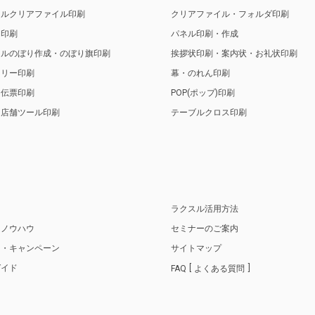
ナルクリアファイル印刷
クリアファイル・フォルダ印刷
ト印刷
パネル印刷・作成
ナルのぼり作成・のぼり旗印刷
挨拶状印刷・案内状・お礼状印刷
トリー印刷
幕・のれん印刷
・伝票印刷
POP(ポップ)印刷
・店舗ツール印刷
テーブルクロス印刷
り
ラクスル活用方法
・ノウハウ
セミナーのご案内
ス・キャンペーン
サイトマップ
ガイド
FAQ
よくある質問