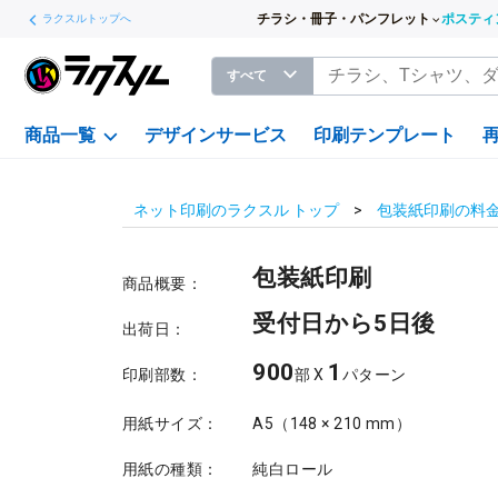
チラシ・冊子・パンフレット
ポスティ
ラクスルトップへ
すべて
商品一覧
デザインサービス
印刷テンプレート
ネット印刷のラクスル トップ
包装紙印刷の料
包装紙印刷
商品概要：
受付日から5日後
出荷日：
900
1
印刷部数：
部 X
パターン
用紙サイズ：
A5（148 × 210 mm）
用紙の種類：
純白ロール