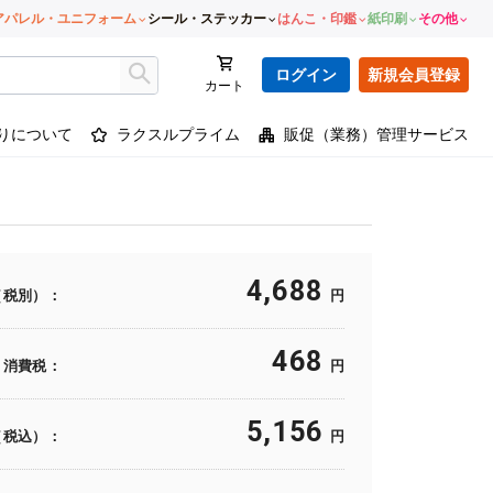
アパレル・ユニフォーム
シール・ステッカー
はんこ・印鑑
紙印刷
その他
ログイン
新規会員登録
カート
りについて
ラクスルプライム
販促（業務）管理サービス
4,688
（税別）：
円
468
消費税：
円
5,156
（税込）：
円