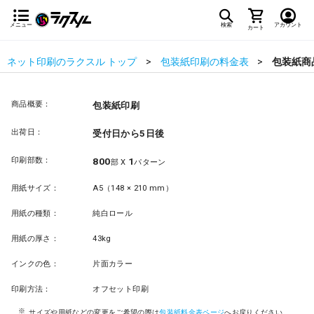
メニュー
検索
アカウント
カート
ネット印刷のラクスル トップ
包装紙印刷の料金表
包装紙商
商品概要：
包装紙印刷
出荷日：
受付日から5日後
印刷部数：
800
1
部 X
パターン
用紙サイズ：
A5（148 × 210 mm）
用紙の種類：
純白ロール
用紙の厚さ：
43kg
インクの色：
片面カラー
印刷方法：
オフセット印刷
サイズや用紙などの変更をご希望の際は
包装紙料金表ページ
へお戻りください。