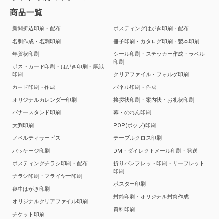
商品一覧
新聞折込印刷・配布
ポスティングはがき印刷・配布
名刺作成・名刺印刷
冊子印刷・カタログ印刷・製本印刷
年賀状印刷
シール印刷・ステッカー作成・ラベル
印刷
ポストカード印刷・はがき印刷・厚紙
印刷
クリアファイル・フォルダ印刷
カード印刷・作成
パネル印刷・作成
オリジナルカレンダー印刷
挨拶状印刷・案内状・お礼状印刷
バナースタンド印刷
幕・のれん印刷
大判印刷
POP(ポップ)印刷
ノベルティサービス
テーブルクロス印刷
パッケージ印刷
DM・ダイレクトメール印刷・発送
ポスティングチラシ印刷・配布
折りパンフレット印刷・リーフレット
印刷
チラシ印刷・フライヤー印刷
ポスター印刷
喪中はがき印刷
封筒印刷・オリジナル封筒作成
オリジナルクリアファイル印刷
資料印刷
チケット印刷