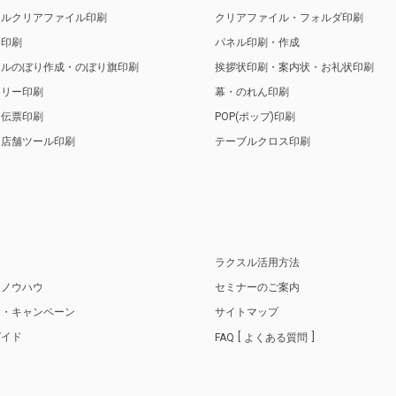
ナルクリアファイル印刷
クリアファイル・フォルダ印刷
ト印刷
パネル印刷・作成
ナルのぼり作成・のぼり旗印刷
挨拶状印刷・案内状・お礼状印刷
トリー印刷
幕・のれん印刷
・伝票印刷
POP(ポップ)印刷
・店舗ツール印刷
テーブルクロス印刷
り
ラクスル活用方法
・ノウハウ
セミナーのご案内
ス・キャンペーン
サイトマップ
ガイド
FAQ
よくある質問