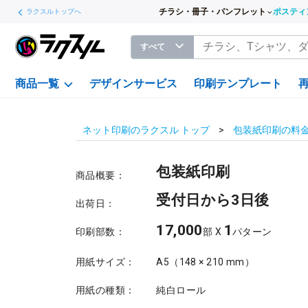
チラシ・冊子・パンフレット
ポスティ
ラクスルトップへ
すべて
商品一覧
デザインサービス
印刷テンプレート
ネット印刷のラクスル トップ
包装紙印刷の料
包装紙印刷
商品概要：
受付日から3日後
出荷日：
17,000
1
印刷部数：
部 X
パターン
用紙サイズ：
A5（148 × 210 mm）
用紙の種類：
純白ロール