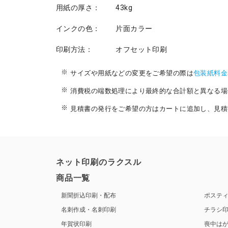
用紙の厚さ：
43kg
インクの色：
片面カラー
印刷方法：
オフセット印刷
サイズや用紙などの変更をご希望の際は
包装紙料金
消費税の端数処理により最終的な合計額と異なる場
見積書の発行をご希望の方はカートに追加し、見積
ネット印刷のラクスル
商品一覧
新聞折込印刷・配布
ポステ
名刺作成・名刺印刷
チラシ
年賀状印刷
喪中は