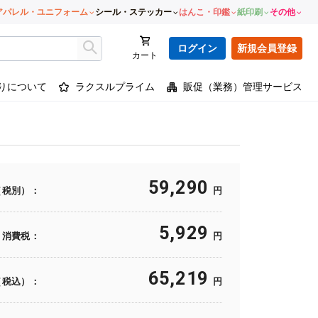
アパレル・ユニフォーム
シール・ステッカー
はんこ・印鑑
紙印刷
その他
ログイン
新規会員登録
カート
りについて
ラクスルプライム
販促（業務）管理サービス
59,290
（税別）：
円
5,929
消費税：
円
65,219
（税込）：
円