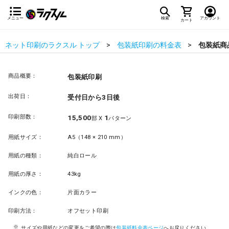
メニュー
検索
アカウント
カート
ネット印刷のラクスル トップ
包装紙印刷の料金表
包装紙商
商品概要：
包装紙印刷
出荷日：
受付日から3日後
印刷部数：
15,500
1
部 X
パターン
用紙サイズ：
A5（148 × 210 mm）
用紙の種類：
純白ロール
用紙の厚さ：
43kg
インクの色：
片面カラー
印刷方法：
オフセット印刷
サイズや用紙などの変更をご希望の際は
包装紙料金表ページ
へお戻りください。