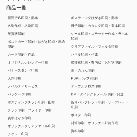
商品一覧
新聞折込印刷・配布
ポスティングはがき印刷・配布
名刺作成・名刺印刷
冊子印刷・カタログ印刷・製本印刷
年賀状印刷
シール印刷・ステッカー作成・ラベル
印刷
ポストカード印刷・はがき印刷・厚紙
印刷
クリアファイル・フォルダ印刷
カード印刷・作成
パネル印刷・作成
オリジナルカレンダー印刷
挨拶状印刷・案内状・お礼状印刷
バナースタンド印刷
幕・のれん印刷
大判印刷
POP(ポップ)印刷
ノベルティサービス
テーブルクロス印刷
パッケージ印刷
DM・ダイレクトメール印刷・発送
ポスティングチラシ印刷・配布
折りパンフレット印刷・リーフレット
印刷
チラシ印刷・フライヤー印刷
ポスター印刷
喪中はがき印刷
封筒印刷・オリジナル封筒作成
オリジナルクリアファイル印刷
資料印刷
チケット印刷