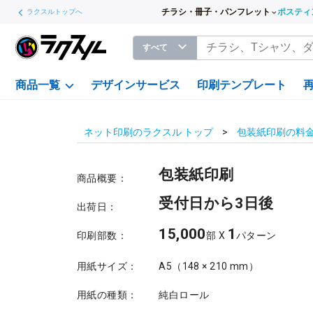
チラシ・冊子・パンフレット
ポスティ
ラクスルトップへ
すべて
商品一覧
デザインサービス
印刷テンプレート
ネット印刷のラクスル トップ
包装紙印刷の料
包装紙印刷
商品概要：
受付日から3日後
出荷日：
15,000
1
印刷部数：
部 X
パターン
用紙サイズ：
A5（148 × 210 mm）
用紙の種類：
純白ロール