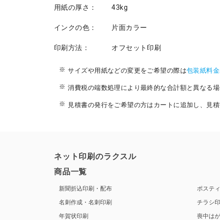
用紙の厚さ：
43kg
インクの色：
片面カラー
印刷方法：
オフセット印刷
サイズや用紙などの変更をご希望の際は
包装紙料金
消費税の端数処理により最終的な合計額と異なる場
見積書の発行をご希望の方はカートに追加し、見積
ネット印刷のラクスル
商品一覧
新聞折込印刷・配布
ポステ
名刺作成・名刺印刷
チラシ
年賀状印刷
喪中は