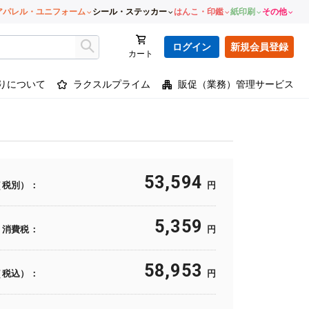
アパレル・ユニフォーム
シール・ステッカー
はんこ・印鑑
紙印刷
その他
ログイン
新規会員登録
カート
りについて
ラクスルプライム
販促（業務）管理サービス
53,594
（税別）：
円
5,359
消費税：
円
58,953
（税込）：
円