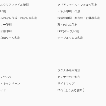
ナルクリアファイル印刷
クリアファイル・フォルダ印刷
ト印刷
パネル印刷・作成
ナルのぼり作成・のぼり旗印刷
挨拶状印刷・案内状・お礼状印刷
トリー印刷
幕・のれん印刷
・伝票印刷
POP(ポップ)印刷
・店舗ツール印刷
テーブルクロス印刷
り
ラクスル活用方法
・ノウハウ
セミナーのご案内
ス・キャンペーン
サイトマップ
ガイド
FAQ
よくある質問