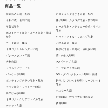
商品一覧
新聞折込印刷・配布
ポスティングはがき印刷・配布
名刺作成・名刺印刷
冊子印刷・カタログ印刷・製本印刷
年賀状印刷
シール印刷・ステッカー作成・ラベル
印刷
ポストカード印刷・はがき印刷・厚紙
印刷
クリアファイル・フォルダ印刷
カード印刷・作成
パネル印刷・作成
オリジナルカレンダー印刷
挨拶状印刷・案内状・お礼状印刷
バナースタンド印刷
幕・のれん印刷
大判印刷
POP(ポップ)印刷
ノベルティサービス
テーブルクロス印刷
パッケージ印刷
DM・ダイレクトメール印刷・発送
ポスティングチラシ印刷・配布
折りパンフレット印刷・リーフレット
印刷
チラシ印刷・フライヤー印刷
ポスター印刷
喪中はがき印刷
封筒印刷・オリジナル封筒作成
オリジナルクリアファイル印刷
資料印刷
チケット印刷