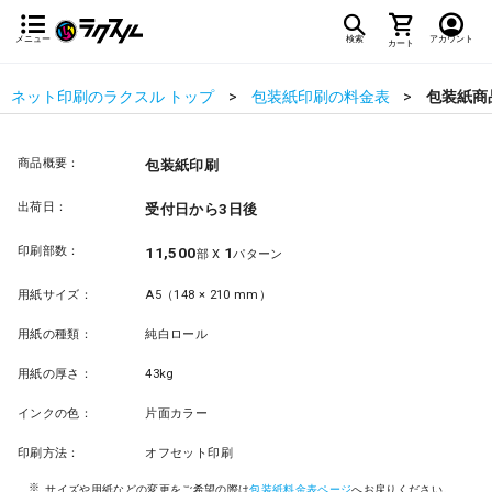
メニュー
検索
アカウント
カート
ネット印刷のラクスル トップ
包装紙印刷の料金表
包装紙商
商品概要：
包装紙印刷
出荷日：
受付日から3日後
印刷部数：
11,500
1
部 X
パターン
用紙サイズ：
A5（148 × 210 mm）
用紙の種類：
純白ロール
用紙の厚さ：
43kg
インクの色：
片面カラー
印刷方法：
オフセット印刷
サイズや用紙などの変更をご希望の際は
包装紙料金表ページ
へお戻りください。