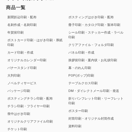
商品一覧
新聞折込印刷・配布
ポスティングはがき印刷・配布
名刺作成・名刺印刷
冊子印刷・カタログ印刷・製本印刷
年賀状印刷
シール印刷・ステッカー作成・ラベル
印刷
ポストカード印刷・はがき印刷・厚紙
印刷
クリアファイル・フォルダ印刷
カード印刷・作成
パネル印刷・作成
オリジナルカレンダー印刷
挨拶状印刷・案内状・お礼状印刷
バナースタンド印刷
幕・のれん印刷
大判印刷
POP(ポップ)印刷
ノベルティサービス
テーブルクロス印刷
パッケージ印刷
DM・ダイレクトメール印刷・発送
ポスティングチラシ印刷・配布
折りパンフレット印刷・リーフレット
印刷
チラシ印刷・フライヤー印刷
ポスター印刷
喪中はがき印刷
封筒印刷・オリジナル封筒作成
オリジナルクリアファイル印刷
資料印刷
チケット印刷