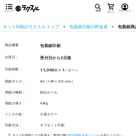
メニュー
検索
アカウント
カート
ネット印刷のラクスル トップ
包装紙印刷の料金表
包装紙商
商品概要：
包装紙印刷
出荷日：
受付日から3日後
印刷部数：
11,000
1
部 X
パターン
用紙サイズ：
A5（148 × 210 mm）
用紙の種類：
純白ロール
用紙の厚さ：
43kg
インクの色：
片面カラー
印刷方法：
オフセット印刷
サイズや用紙などの変更をご希望の際は
包装紙料金表ページ
へお戻りください。