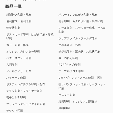
商品一覧
新聞折込印刷・配布
ポスティングはがき印刷・配布
名刺作成・名刺印刷
冊子印刷・カタログ印刷・製本印刷
年賀状印刷
シール印刷・ステッカー作成・ラベル
印刷
ポストカード印刷・はがき印刷・厚紙
印刷
クリアファイル・フォルダ印刷
カード印刷・作成
パネル印刷・作成
オリジナルカレンダー印刷
挨拶状印刷・案内状・お礼状印刷
バナースタンド印刷
幕・のれん印刷
大判印刷
POP(ポップ)印刷
ノベルティサービス
テーブルクロス印刷
パッケージ印刷
DM・ダイレクトメール印刷・発送
ポスティングチラシ印刷・配布
折りパンフレット印刷・リーフレット
印刷
チラシ印刷・フライヤー印刷
ポスター印刷
喪中はがき印刷
封筒印刷・オリジナル封筒作成
オリジナルクリアファイル印刷
資料印刷
チケット印刷