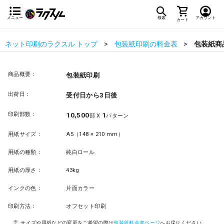
メニュー
検索
アカウント
カート
ネット印刷のラクスル トップ
包装紙印刷の料金表
包装紙商
商品概要：
包装紙印刷
出荷日：
受付日から3日後
印刷部数：
10,500
1
部 X
パターン
用紙サイズ：
A5（148 × 210 mm）
用紙の種類：
純白ロール
用紙の厚さ：
43kg
インクの色：
片面カラー
印刷方法：
オフセット印刷
サイズや用紙などの変更をご希望の際は
包装紙料金表ページ
へお戻りください。