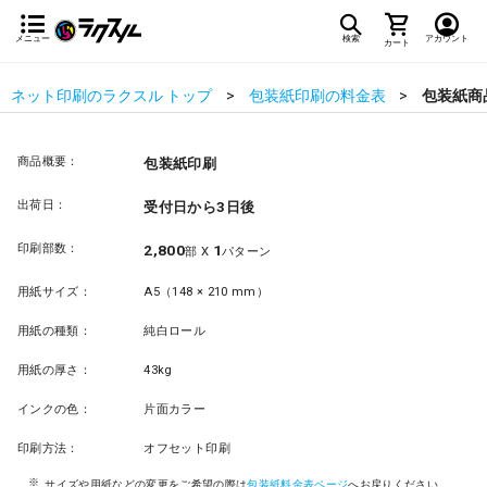
メニュー
検索
アカウント
カート
ネット印刷のラクスル トップ
包装紙印刷の料金表
包装紙商
商品概要：
包装紙印刷
出荷日：
受付日から3日後
印刷部数：
2,800
1
部 X
パターン
用紙サイズ：
A5（148 × 210 mm）
用紙の種類：
純白ロール
用紙の厚さ：
43kg
インクの色：
片面カラー
印刷方法：
オフセット印刷
サイズや用紙などの変更をご希望の際は
包装紙料金表ページ
へお戻りください。