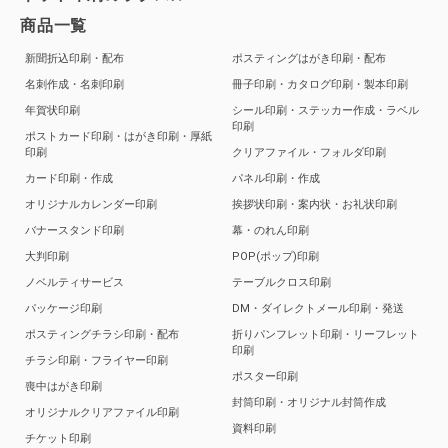
商品一覧
新聞折込印刷・配布
ポスティングはがき印刷・配布
名刺作成・名刺印刷
冊子印刷・カタログ印刷・製本印刷
年賀状印刷
シール印刷・ステッカー作成・ラベル
印刷
ポストカード印刷・はがき印刷・厚紙
印刷
クリアファイル・フォルダ印刷
カード印刷・作成
パネル印刷・作成
オリジナルカレンダー印刷
挨拶状印刷・案内状・お礼状印刷
バナースタンド印刷
幕・のれん印刷
大判印刷
POP(ポップ)印刷
ノベルティサービス
テーブルクロス印刷
パッケージ印刷
DM・ダイレクトメール印刷・発送
ポスティングチラシ印刷・配布
折りパンフレット印刷・リーフレット
印刷
チラシ印刷・フライヤー印刷
ポスター印刷
喪中はがき印刷
封筒印刷・オリジナル封筒作成
オリジナルクリアファイル印刷
資料印刷
チケット印刷