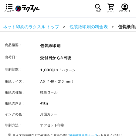
メニュー
検索
アカウント
カート
ネット印刷のラクスル トップ
包装紙印刷の料金表
包装紙商
商品概要：
包装紙印刷
出荷日：
受付日から3日後
印刷部数：
1,000
1
部 X
パターン
用紙サイズ：
A5（148 × 210 mm）
用紙の種類：
純白ロール
用紙の厚さ：
43kg
インクの色：
片面カラー
印刷方法：
オフセット印刷
サイズや用紙などの変更をご希望の際は
包装紙料金表ページ
へお戻りください。