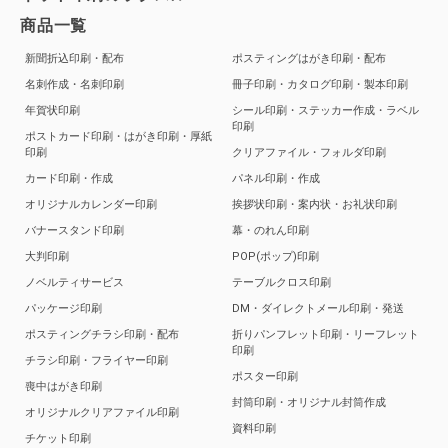
商品一覧
新聞折込印刷・配布
ポスティングはがき印刷・配布
名刺作成・名刺印刷
冊子印刷・カタログ印刷・製本印刷
年賀状印刷
シール印刷・ステッカー作成・ラベル
印刷
ポストカード印刷・はがき印刷・厚紙
印刷
クリアファイル・フォルダ印刷
カード印刷・作成
パネル印刷・作成
オリジナルカレンダー印刷
挨拶状印刷・案内状・お礼状印刷
バナースタンド印刷
幕・のれん印刷
大判印刷
POP(ポップ)印刷
ノベルティサービス
テーブルクロス印刷
パッケージ印刷
DM・ダイレクトメール印刷・発送
ポスティングチラシ印刷・配布
折りパンフレット印刷・リーフレット
印刷
チラシ印刷・フライヤー印刷
ポスター印刷
喪中はがき印刷
封筒印刷・オリジナル封筒作成
オリジナルクリアファイル印刷
資料印刷
チケット印刷