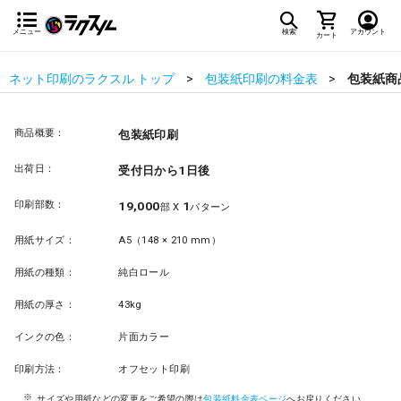
メニュー
検索
アカウント
カート
ネット印刷のラクスル トップ
包装紙印刷の料金表
包装紙商
商品概要：
包装紙印刷
出荷日：
受付日から1日後
印刷部数：
19,000
1
部 X
パターン
用紙サイズ：
A5（148 × 210 mm）
用紙の種類：
純白ロール
用紙の厚さ：
43kg
インクの色：
片面カラー
印刷方法：
オフセット印刷
サイズや用紙などの変更をご希望の際は
包装紙料金表ページ
へお戻りください。