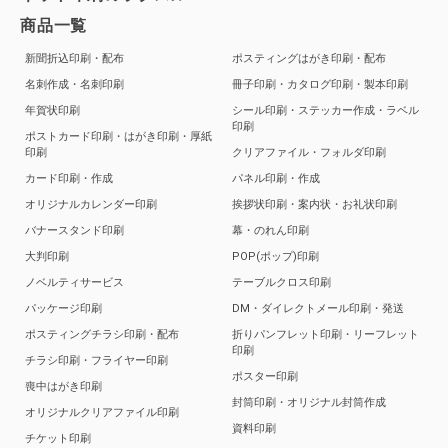
商品一覧
新聞折込印刷・配布
ポスティングはがき印刷・配布
名刺作成・名刺印刷
冊子印刷・カタログ印刷・製本印刷
年賀状印刷
シール印刷・ステッカー作成・ラベル
印刷
ポストカード印刷・はがき印刷・厚紙
印刷
クリアファイル・フォルダ印刷
カード印刷・作成
パネル印刷・作成
オリジナルカレンダー印刷
挨拶状印刷・案内状・お礼状印刷
バナースタンド印刷
幕・のれん印刷
大判印刷
POP(ポップ)印刷
ノベルティサービス
テーブルクロス印刷
パッケージ印刷
DM・ダイレクトメール印刷・発送
ポスティングチラシ印刷・配布
折りパンフレット印刷・リーフレット
印刷
チラシ印刷・フライヤー印刷
ポスター印刷
喪中はがき印刷
封筒印刷・オリジナル封筒作成
オリジナルクリアファイル印刷
資料印刷
チケット印刷