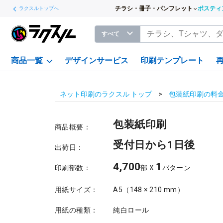
チラシ・冊子・パンフレット
ポスティ
ラクスルトップへ
すべて
商品一覧
デザインサービス
印刷テンプレート
ネット印刷のラクスル トップ
包装紙印刷の料
包装紙印刷
商品概要：
受付日から1日後
出荷日：
4,700
1
印刷部数：
部 X
パターン
用紙サイズ：
A5（148 × 210 mm）
用紙の種類：
純白ロール