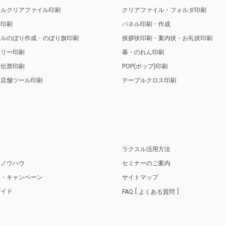
ナルクリアファイル印刷
クリアファイル・フォルダ印刷
ト印刷
パネル印刷・作成
ナルのぼり作成・のぼり旗印刷
挨拶状印刷・案内状・お礼状印刷
トリー印刷
幕・のれん印刷
・伝票印刷
POP(ポップ)印刷
・店舗ツール印刷
テーブルクロス印刷
り
ラクスル活用方法
・ノウハウ
セミナーのご案内
ス・キャンペーン
サイトマップ
ガイド
FAQ
よくある質問