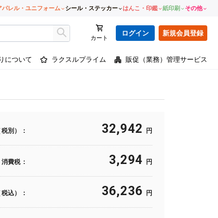
アパレル・ユニフォーム
シール・ステッカー
はんこ・印鑑
紙印刷
その他
ログイン
新規会員登録
カート
りについて
ラクスルプライム
販促（業務）管理サービス
32,942
（税別）：
円
3,294
消費税：
円
36,236
（税込）：
円