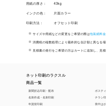
用紙の厚さ：
43kg
インクの色：
片面カラー
印刷方法：
オフセット印刷
サイズや用紙などの変更をご希望の際は
包装紙料金
消費税の端数処理により最終的な合計額と異なる場
見積書の発行をご希望の方はカートに追加し、見積
ネット印刷のラクスル
商品一覧
新聞折込印刷・配布
ポステ
名刺作成・名刺印刷
チラシ
年賀状印刷
喪中は