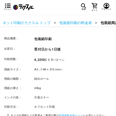
メニュー
検索
アカウント
カート
ネット印刷のラクスル トップ
包装紙印刷の料金表
包装紙商
商品概要：
包装紙印刷
出荷日：
受付日から1日後
印刷部数：
4,200
1
部 X
パターン
用紙サイズ：
A5（148 × 210 mm）
用紙の種類：
純白ロール
用紙の厚さ：
43kg
インクの色：
片面カラー
印刷方法：
オフセット印刷
サイズや用紙などの変更をご希望の際は
包装紙料金表ページ
へお戻りください。