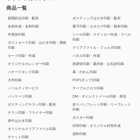
商品一覧
新聞折込印刷・配布
ポスティングはがき印刷・配布
名刺作成・名刺印刷
冊子印刷・カタログ印刷・製本印刷
年賀状印刷
シール印刷・ステッカー作成・ラベル
印刷
ポストカード印刷・はがき印刷・厚紙
印刷
クリアファイル・フォルダ印刷
カード印刷・作成
パネル印刷・作成
オリジナルカレンダー印刷
挨拶状印刷・案内状・お礼状印刷
バナースタンド印刷
幕・のれん印刷
大判印刷
POP(ポップ)印刷
ノベルティサービス
テーブルクロス印刷
パッケージ印刷
DM・ダイレクトメール印刷・発送
ポスティングチラシ印刷・配布
折りパンフレット印刷・リーフレット
印刷
チラシ印刷・フライヤー印刷
ポスター印刷
喪中はがき印刷
封筒印刷・オリジナル封筒作成
オリジナルクリアファイル印刷
資料印刷
チケット印刷