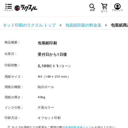
メニュー
検索
アカウント
カート
ネット印刷のラクスル トップ
包装紙印刷の料金表
包装紙商
商品概要：
包装紙印刷
出荷日：
受付日から1日後
印刷部数：
2,100
1
部 X
パターン
用紙サイズ：
A5（148 × 210 mm）
用紙の種類：
純白ロール
用紙の厚さ：
43kg
インクの色：
片面カラー
印刷方法：
オフセット印刷
サイズや用紙などの変更をご希望の際は
包装紙料金表ページ
へお戻りください。