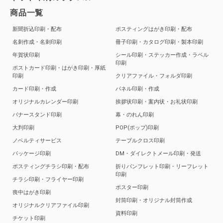
商品一覧
新聞折込印刷・配布
ポスティングはがき印刷・配布
名刺作成・名刺印刷
冊子印刷・カタログ印刷・製本印刷
年賀状印刷
シール印刷・ステッカー作成・ラベル
印刷
ポストカード印刷・はがき印刷・厚紙
印刷
クリアファイル・フォルダ印刷
カード印刷・作成
パネル印刷・作成
オリジナルカレンダー印刷
挨拶状印刷・案内状・お礼状印刷
バナースタンド印刷
幕・のれん印刷
大判印刷
POP(ポップ)印刷
ノベルティサービス
テーブルクロス印刷
パッケージ印刷
DM・ダイレクトメール印刷・発送
ポスティングチラシ印刷・配布
折りパンフレット印刷・リーフレット
印刷
チラシ印刷・フライヤー印刷
ポスター印刷
喪中はがき印刷
封筒印刷・オリジナル封筒作成
オリジナルクリアファイル印刷
資料印刷
チケット印刷