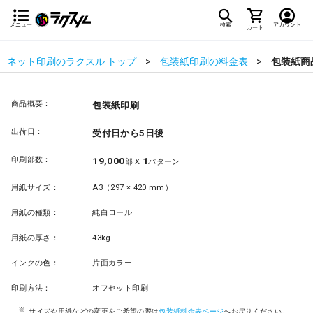
メニュー
検索
アカウント
カート
ネット印刷のラクスル トップ
包装紙印刷の料金表
包装紙商
商品概要：
包装紙印刷
出荷日：
受付日から5日後
印刷部数：
19,000
1
部 X
パターン
用紙サイズ：
A3（297 × 420 mm）
用紙の種類：
純白ロール
用紙の厚さ：
43kg
インクの色：
片面カラー
印刷方法：
オフセット印刷
サイズや用紙などの変更をご希望の際は
包装紙料金表ページ
へお戻りください。