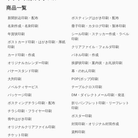
商品一覧
新聞折込印刷・配布
ポスティングはがき印刷・配布
名刺作成・名刺印刷
冊子印刷・カタログ印刷・製本印刷
年賀状印刷
シール印刷・ステッカー作成・ラベル
印刷
ポストカード印刷・はがき印刷・厚紙
印刷
クリアファイル・フォルダ印刷
カード印刷・作成
パネル印刷・作成
オリジナルカレンダー印刷
挨拶状印刷・案内状・お礼状印刷
バナースタンド印刷
幕・のれん印刷
大判印刷
POP(ポップ)印刷
ノベルティサービス
テーブルクロス印刷
パッケージ印刷
DM・ダイレクトメール印刷・発送
ポスティングチラシ印刷・配布
折りパンフレット印刷・リーフレット
印刷
チラシ印刷・フライヤー印刷
ポスター印刷
喪中はがき印刷
封筒印刷・オリジナル封筒作成
オリジナルクリアファイル印刷
資料印刷
チケット印刷