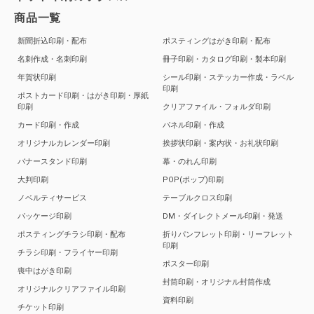
商品一覧
新聞折込印刷・配布
ポスティングはがき印刷・配布
名刺作成・名刺印刷
冊子印刷・カタログ印刷・製本印刷
年賀状印刷
シール印刷・ステッカー作成・ラベル
印刷
ポストカード印刷・はがき印刷・厚紙
印刷
クリアファイル・フォルダ印刷
カード印刷・作成
パネル印刷・作成
オリジナルカレンダー印刷
挨拶状印刷・案内状・お礼状印刷
バナースタンド印刷
幕・のれん印刷
大判印刷
POP(ポップ)印刷
ノベルティサービス
テーブルクロス印刷
パッケージ印刷
DM・ダイレクトメール印刷・発送
ポスティングチラシ印刷・配布
折りパンフレット印刷・リーフレット
印刷
チラシ印刷・フライヤー印刷
ポスター印刷
喪中はがき印刷
封筒印刷・オリジナル封筒作成
オリジナルクリアファイル印刷
資料印刷
チケット印刷