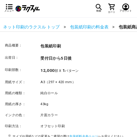
メニュー
検索
アカウント
カート
ネット印刷のラクスル トップ
包装紙印刷の料金表
包装紙商
商品概要：
包装紙印刷
出荷日：
受付日から5日後
印刷部数：
12,000
1
部 X
パターン
用紙サイズ：
A3（297 × 420 mm）
用紙の種類：
純白ロール
用紙の厚さ：
43kg
インクの色：
片面カラー
印刷方法：
オフセット印刷
サイズや用紙などの変更をご希望の際は
包装紙料金表ページ
へお戻りください。