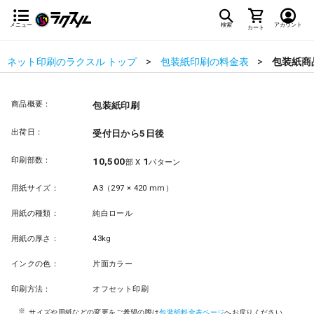
メニュー
検索
アカウント
カート
ネット印刷のラクスル トップ
包装紙印刷の料金表
包装紙商
商品概要：
包装紙印刷
出荷日：
受付日から5日後
印刷部数：
10,500
1
部 X
パターン
用紙サイズ：
A3（297 × 420 mm）
用紙の種類：
純白ロール
用紙の厚さ：
43kg
インクの色：
片面カラー
印刷方法：
オフセット印刷
サイズや用紙などの変更をご希望の際は
包装紙料金表ページ
へお戻りください。