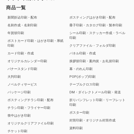
商品一覧
新聞折込印刷・配布
ポスティングはがき印刷・配布
名刺作成・名刺印刷
冊子印刷・カタログ印刷・製本印刷
年賀状印刷
シール印刷・ステッカー作成・ラベル
印刷
ポストカード印刷・はがき印刷・厚紙
印刷
クリアファイル・フォルダ印刷
カード印刷・作成
パネル印刷・作成
オリジナルカレンダー印刷
挨拶状印刷・案内状・お礼状印刷
バナースタンド印刷
幕・のれん印刷
大判印刷
POP(ポップ)印刷
ノベルティサービス
テーブルクロス印刷
パッケージ印刷
DM・ダイレクトメール印刷・発送
ポスティングチラシ印刷・配布
折りパンフレット印刷・リーフレット
印刷
チラシ印刷・フライヤー印刷
ポスター印刷
喪中はがき印刷
封筒印刷・オリジナル封筒作成
オリジナルクリアファイル印刷
資料印刷
チケット印刷