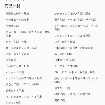
商品一覧
新聞折込印刷・配布
ポスティングはがき印刷・配布
名刺作成・名刺印刷
冊子印刷・カタログ印刷・製本印刷
年賀状印刷
シール印刷・ステッカー作成・ラベル
印刷
ポストカード印刷・はがき印刷・厚紙
印刷
クリアファイル・フォルダ印刷
カード印刷・作成
パネル印刷・作成
オリジナルカレンダー印刷
挨拶状印刷・案内状・お礼状印刷
バナースタンド印刷
幕・のれん印刷
大判印刷
POP(ポップ)印刷
ノベルティサービス
テーブルクロス印刷
パッケージ印刷
DM・ダイレクトメール印刷・発送
ポスティングチラシ印刷・配布
折りパンフレット印刷・リーフレット
印刷
チラシ印刷・フライヤー印刷
ポスター印刷
喪中はがき印刷
封筒印刷・オリジナル封筒作成
オリジナルクリアファイル印刷
資料印刷
チケット印刷