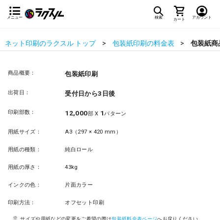
メニュー
検索
アカウント
カート
ネット印刷のラクスル トップ
包装紙印刷の料金表
包装紙商
商品概要：
包装紙印刷
出荷日：
受付日から3日後
印刷部数：
12,000
1
部 X
パターン
用紙サイズ：
A3（297 × 420 mm）
用紙の種類：
純白ロール
用紙の厚さ：
43kg
インクの色：
片面カラー
印刷方法：
オフセット印刷
サイズや用紙などの変更をご希望の際は
包装紙料金表ページ
へお戻りください。