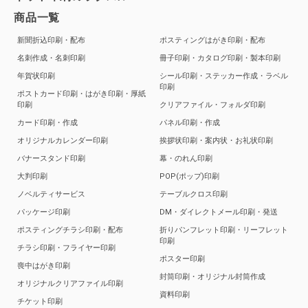
商品一覧
新聞折込印刷・配布
ポスティングはがき印刷・配布
名刺作成・名刺印刷
冊子印刷・カタログ印刷・製本印刷
年賀状印刷
シール印刷・ステッカー作成・ラベル
印刷
ポストカード印刷・はがき印刷・厚紙
印刷
クリアファイル・フォルダ印刷
カード印刷・作成
パネル印刷・作成
オリジナルカレンダー印刷
挨拶状印刷・案内状・お礼状印刷
バナースタンド印刷
幕・のれん印刷
大判印刷
POP(ポップ)印刷
ノベルティサービス
テーブルクロス印刷
パッケージ印刷
DM・ダイレクトメール印刷・発送
ポスティングチラシ印刷・配布
折りパンフレット印刷・リーフレット
印刷
チラシ印刷・フライヤー印刷
ポスター印刷
喪中はがき印刷
封筒印刷・オリジナル封筒作成
オリジナルクリアファイル印刷
資料印刷
チケット印刷