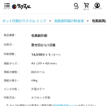
メニュー
検索
アカウント
カート
ネット印刷のラクスル トップ
包装紙印刷の料金表
包装紙商
商品概要：
包装紙印刷
出荷日：
受付日から1日後
印刷部数：
16,500
1
部 X
パターン
用紙サイズ：
A3（297 × 420 mm）
用紙の種類：
純白ロール
用紙の厚さ：
43kg
インクの色：
片面カラー
印刷方法：
オフセット印刷
サイズや用紙などの変更をご希望の際は
包装紙料金表ページ
へお戻りください。