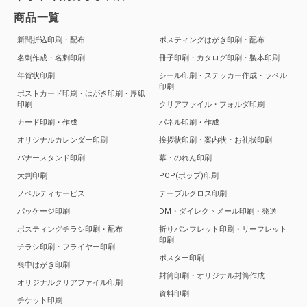
商品一覧
新聞折込印刷・配布
ポスティングはがき印刷・配布
名刺作成・名刺印刷
冊子印刷・カタログ印刷・製本印刷
年賀状印刷
シール印刷・ステッカー作成・ラベル
印刷
ポストカード印刷・はがき印刷・厚紙
印刷
クリアファイル・フォルダ印刷
カード印刷・作成
パネル印刷・作成
オリジナルカレンダー印刷
挨拶状印刷・案内状・お礼状印刷
バナースタンド印刷
幕・のれん印刷
大判印刷
POP(ポップ)印刷
ノベルティサービス
テーブルクロス印刷
パッケージ印刷
DM・ダイレクトメール印刷・発送
ポスティングチラシ印刷・配布
折りパンフレット印刷・リーフレット
印刷
チラシ印刷・フライヤー印刷
ポスター印刷
喪中はがき印刷
封筒印刷・オリジナル封筒作成
オリジナルクリアファイル印刷
資料印刷
チケット印刷