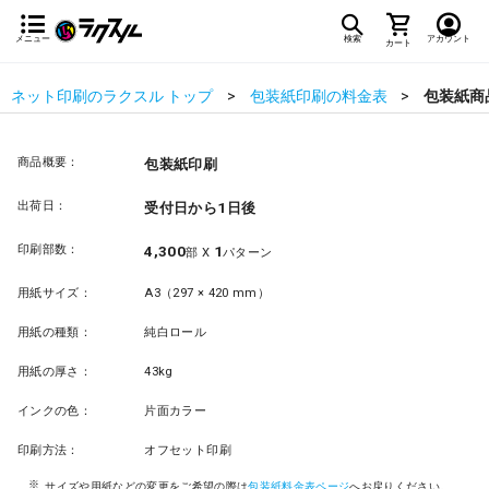
メニュー
検索
アカウント
カート
ネット印刷のラクスル トップ
包装紙印刷の料金表
包装紙商
商品概要：
包装紙印刷
出荷日：
受付日から1日後
印刷部数：
4,300
1
部 X
パターン
用紙サイズ：
A3（297 × 420 mm）
用紙の種類：
純白ロール
用紙の厚さ：
43kg
インクの色：
片面カラー
印刷方法：
オフセット印刷
サイズや用紙などの変更をご希望の際は
包装紙料金表ページ
へお戻りください。