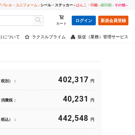
アパレル・ユニフォーム
シール・ステッカー
はんこ・印鑑
紙印刷
その他
ログイン
新規会員登録
カート
りについて
ラクスルプライム
販促（業務）管理サービス
402,317
（税別）：
円
40,231
消費税：
円
442,548
（税込）：
円