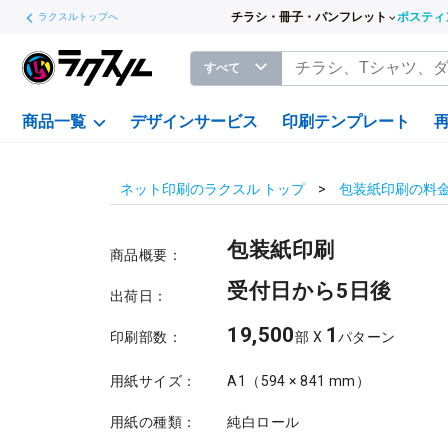
チラシ・冊子・パンフレット
ポスティ
ラクスルトップへ
すべて
商品一覧
デザインサービス
印刷テンプレート
ネット印刷のラクスル トップ
包装紙印刷の料
包装紙印刷
商品概要：
受付日から5日後
出荷日：
19,500
1
印刷部数：
部 X
パターン
用紙サイズ：
A1（594 × 841 mm）
用紙の種類：
純白ロール