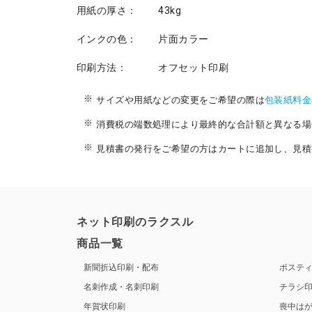
用紙の厚さ：
43kg
インクの色：
片面カラー
印刷方法：
オフセット印刷
サイズや用紙などの変更をご希望の際は
包装紙料金
消費税の端数処理により最終的な合計額と異なる場
見積書の発行をご希望の方はカートに追加し、見積
ネット印刷のラクスル
商品一覧
新聞折込印刷・配布
ポステ
名刺作成・名刺印刷
チラシ
年賀状印刷
喪中は