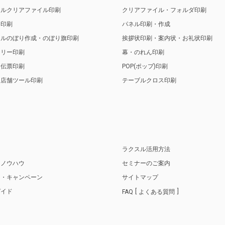
ナルクリアファイル印刷
クリアファイル・フォルダ印刷
ト印刷
パネル印刷・作成
ナルのぼり作成・のぼり旗印刷
挨拶状印刷・案内状・お礼状印刷
トリー印刷
幕・のれん印刷
・伝票印刷
POP(ポップ)印刷
・店舗ツール印刷
テーブルクロス印刷
り
ラクスル活用方法
・ノウハウ
セミナーのご案内
ス・キャンペーン
サイトマップ
ガイド
FAQ
よくある質問