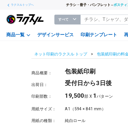
チラシ・冊子・パンフレット
ポスティ
ラクスルトップへ
すべて
商品一覧
デザインサービス
印刷テンプレート
ネット印刷のラクスル トップ
包装紙印刷の料
包装紙印刷
商品概要：
受付日から3日後
出荷日：
19,500
1
印刷部数：
部 X
パターン
用紙サイズ：
A1（594 × 841 mm）
用紙の種類：
純白ロール