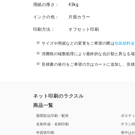
用紙の厚さ：
43kg
インクの色：
片面カラー
印刷方法：
オフセット印刷
サイズや用紙などの変更をご希望の際は
包装紙料金
消費税の端数処理により最終的な合計額と異なる場
見積書の発行をご希望の方はカートに追加し、見積
ネット印刷のラクスル
商品一覧
新聞折込印刷・配布
ポステ
名刺作成・名刺印刷
チラシ
年賀状印刷
喪中は