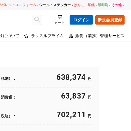
アパレル・ユニフォーム
シール・ステッカー
はんこ・印鑑
紙印刷
その他
ログイン
新規会員登録
カート
りについて
ラクスルプライム
販促（業務）管理サービス
638,374
（税別）：
円
63,837
消費税：
円
702,211
（税込）：
円