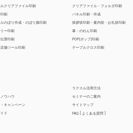
ナルクリアファイル印刷
クリアファイル・フォルダ印刷
ト印刷
パネル印刷・作成
ナルのぼり作成・のぼり旗印刷
挨拶状印刷・案内状・お礼状印刷
トリー印刷
幕・のれん印刷
・伝票印刷
POP(ポップ)印刷
・店舗ツール印刷
テーブルクロス印刷
り
ラクスル活用方法
・ノウハウ
セミナーのご案内
ス・キャンペーン
サイトマップ
ガイド
FAQ
よくある質問