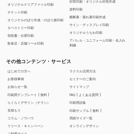
封筒印刷・オリジナル封筒作成
オリジナルクリアファイル印刷
資料印刷
チケット印刷
横断幕・垂れ幕印刷作成
オリジナルのぼり作成・のぼり旗印刷
サイン・ディスプレイ印刷
タペストリー印刷
オリジナルうちわ印刷
領収書・伝票印刷
アパレル・ユニフォーム印刷・名入れ
飲食店・店舗ツール印刷
刺繍
その他コンテンツ・サービス
はじめての方へ
ラクスル活用方法
お客様事例
セミナーのご案内
お知らせ一覧
サイトマップ
印刷用テンプレート
無料
FAQ
よくある質問
らくらくデザイン（チラシ）
印刷用語集
見積もり
印刷サンプル
無料
コラム・ノウハウ
用紙サイズ一覧
リリース・キャンペーン
オンラインデザイン
ご利用ガイド