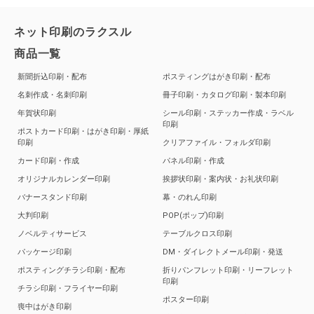
ネット印刷のラクスル
商品一覧
新聞折込印刷・配布
ポスティングはがき印刷・配布
名刺作成・名刺印刷
冊子印刷・カタログ印刷・製本印刷
年賀状印刷
シール印刷・ステッカー作成・ラベル
印刷
ポストカード印刷・はがき印刷・厚紙
印刷
クリアファイル・フォルダ印刷
カード印刷・作成
パネル印刷・作成
オリジナルカレンダー印刷
挨拶状印刷・案内状・お礼状印刷
バナースタンド印刷
幕・のれん印刷
大判印刷
POP(ポップ)印刷
ノベルティサービス
テーブルクロス印刷
パッケージ印刷
DM・ダイレクトメール印刷・発送
ポスティングチラシ印刷・配布
折りパンフレット印刷・リーフレット
印刷
チラシ印刷・フライヤー印刷
ポスター印刷
喪中はがき印刷