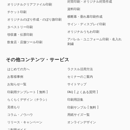
封筒印刷・オリジナル封筒作成
オリジナルクリアファイル印刷
資料印刷
チケット印刷
横断幕・垂れ幕印刷作成
オリジナルのぼり作成・のぼり旗印刷
サイン・ディスプレイ印刷
タペストリー印刷
オリジナルうちわ印刷
領収書・伝票印刷
アパレル・ユニフォーム印刷・名入れ
飲食店・店舗ツール印刷
刺繍
その他コンテンツ・サービス
はじめての方へ
ラクスル活用方法
お客様事例
セミナーのご案内
お知らせ一覧
サイトマップ
印刷用テンプレート
無料
FAQ
よくある質問
らくらくデザイン（チラシ）
印刷用語集
見積もり
印刷サンプル
無料
コラム・ノウハウ
用紙サイズ一覧
リリース・キャンペーン
オンラインデザイン
ご利用ガイド