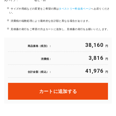
丸パイプ：
塩ビ・白
サイズや用紙などの変更をご希望の際は
タペストリー料金表ページ
へお戻りくださ
い。
消費税の端数処理により最終的な合計額と異なる場合があります。
見積書の発行をご希望の方はカートに追加し、見積書の発行をお願いいたします。
38,160
商品価格（税別）：
円
3,816
消費税：
円
41,976
合計金額（税込）：
円
カートに追加する