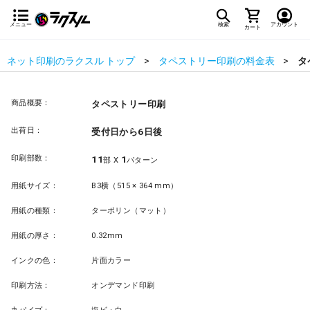
メニュー
検索
アカウント
カート
ネット印刷のラクスル トップ
タペストリー印刷の料金表
タ
商品概要：
タペストリー印刷
出荷日：
受付日から6日後
印刷部数：
11
1
部 X
パターン
用紙サイズ：
B3横（515 × 364 mm）
用紙の種類：
ターポリン（マット）
用紙の厚さ：
0.32mm
インクの色：
片面カラー
印刷方法：
オンデマンド印刷