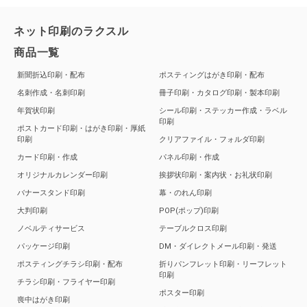
ネット印刷のラクスル
商品一覧
新聞折込印刷・配布
ポスティングはがき印刷・配布
名刺作成・名刺印刷
冊子印刷・カタログ印刷・製本印刷
年賀状印刷
シール印刷・ステッカー作成・ラベル
印刷
ポストカード印刷・はがき印刷・厚紙
印刷
クリアファイル・フォルダ印刷
カード印刷・作成
パネル印刷・作成
オリジナルカレンダー印刷
挨拶状印刷・案内状・お礼状印刷
バナースタンド印刷
幕・のれん印刷
大判印刷
POP(ポップ)印刷
ノベルティサービス
テーブルクロス印刷
パッケージ印刷
DM・ダイレクトメール印刷・発送
ポスティングチラシ印刷・配布
折りパンフレット印刷・リーフレット
印刷
チラシ印刷・フライヤー印刷
ポスター印刷
喪中はがき印刷