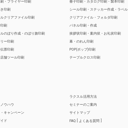
印刷・フライヤー印刷
冊子印刷・カタログ印刷・製本印刷
がき印刷
シール印刷・ステッカー作成・ラベル
ナルクリアファイル印刷
クリアファイル・フォルダ印刷
ト印刷
パネル印刷・作成
ナルのぼり作成・のぼり旗印刷
挨拶状印刷・案内状・お礼状印刷
トリー印刷
幕・のれん印刷
・伝票印刷
POP(ポップ)印刷
・店舗ツール印刷
テーブルクロス印刷
り
ラクスル活用方法
・ノウハウ
セミナーのご案内
ス・キャンペーン
サイトマップ
ガイド
FAQ
よくある質問