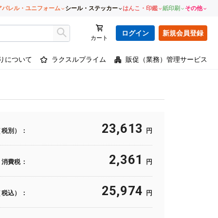
アパレル・ユニフォーム
シール・ステッカー
はんこ・印鑑
紙印刷
その他
ログイン
新規会員登録
カート
りについて
ラクスルプライム
販促（業務）管理サービス
23,613
（税別）：
円
2,361
消費税：
円
25,974
（税込）：
円