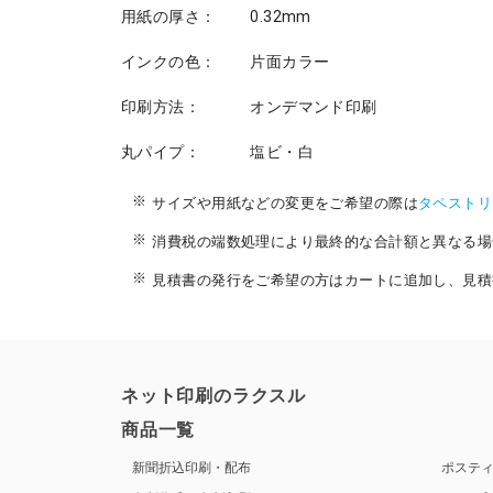
用紙の厚さ：
0.32mm
インクの色：
片面カラー
印刷方法：
オンデマンド印刷
丸パイプ：
塩ビ・白
サイズや用紙などの変更をご希望の際は
タペストリ
消費税の端数処理により最終的な合計額と異なる場
見積書の発行をご希望の方はカートに追加し、見積
ネット印刷のラクスル
商品一覧
新聞折込印刷・配布
ポステ