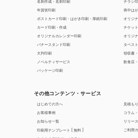
名刺作成・名刺印刷
チラシ
年賀状印刷
喪中は
ポストカード印刷・はがき印刷・厚紙印刷
オリジ
カード印刷・作成
チケッ
オリジナルカレンダー印刷
オリジ
バナースタンド印刷
タペス
大判印刷
領収書
ノベルティサービス
飲食店
パッケージ印刷
その他コンテンツ・サービス
はじめての方へ
見積も
お客様事例
コラム
お知らせ一覧
リリー
ご利用
印刷用テンプレート
無料