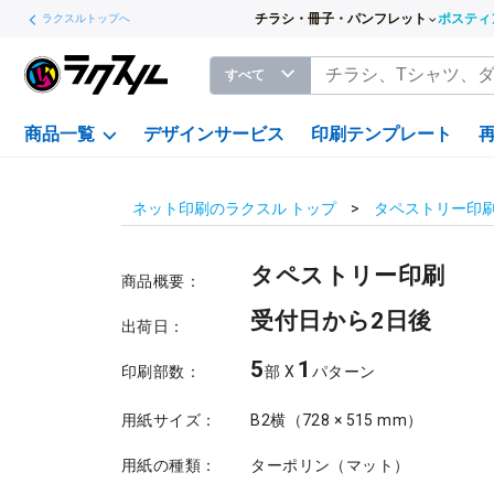
チラシ・冊子・パンフレット
ポスティ
ラクスルトップへ
すべて
商品一覧
デザインサービス
印刷テンプレート
ネット印刷のラクスル トップ
タペストリー印
タペストリー印刷
商品概要：
受付日から2日後
出荷日：
5
1
印刷部数：
部 X
パターン
用紙サイズ：
B2横（728 × 515 mm）
用紙の種類：
ターポリン（マット）