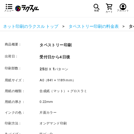
メニュー
検索
アカウント
カート
ネット印刷のラクスル トップ
タペストリー印刷の料金表
タ
商品概要：
タペストリー印刷
出荷日：
受付日から4日後
印刷部数：
25
1
部 X
パターン
用紙サイズ：
A0（841 × 1189 mm）
用紙の種類：
合成紙（マット）＋グロスラミ
用紙の厚さ：
0.22mm
インクの色：
片面カラー
印刷方法：
オンデマンド印刷