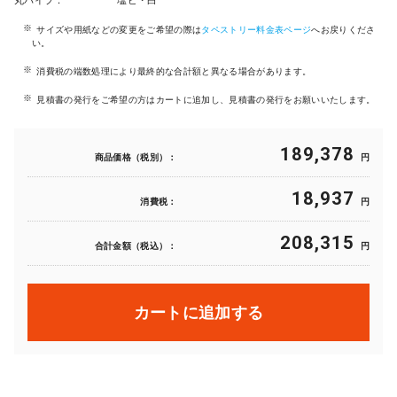
丸パイプ：
塩ビ・白
サイズや用紙などの変更をご希望の際は
タペストリー料金表ページ
へお戻りくださ
い。
消費税の端数処理により最終的な合計額と異なる場合があります。
見積書の発行をご希望の方はカートに追加し、見積書の発行をお願いいたします。
189,378
商品価格（税別）：
円
18,937
消費税：
円
208,315
合計金額（税込）：
円
カートに追加する