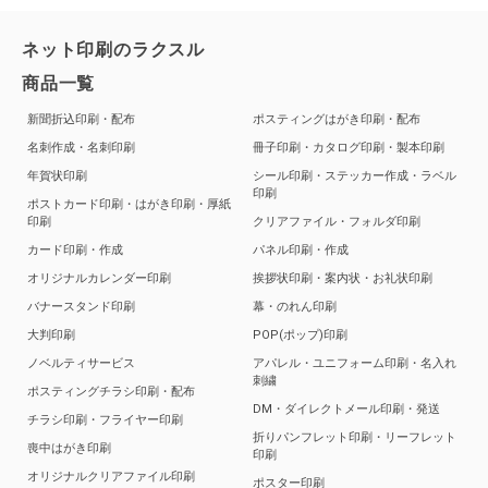
ネット印刷のラクスル
商品一覧
新聞折込印刷・配布
ポスティングはがき印刷・配布
名刺作成・名刺印刷
冊子印刷・カタログ印刷・製本印刷
年賀状印刷
シール印刷・ステッカー作成・ラベル
印刷
ポストカード印刷・はがき印刷・厚紙
印刷
クリアファイル・フォルダ印刷
カード印刷・作成
パネル印刷・作成
オリジナルカレンダー印刷
挨拶状印刷・案内状・お礼状印刷
バナースタンド印刷
幕・のれん印刷
大判印刷
POP(ポップ)印刷
ノベルティサービス
アパレル・ユニフォーム印刷・名入れ
刺繍
ポスティングチラシ印刷・配布
DM・ダイレクトメール印刷・発送
チラシ印刷・フライヤー印刷
折りパンフレット印刷・リーフレット
喪中はがき印刷
印刷
オリジナルクリアファイル印刷
ポスター印刷