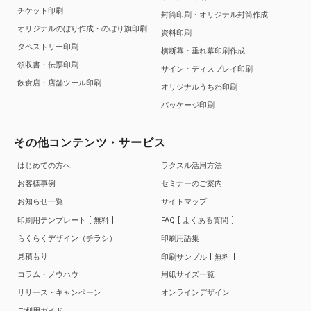
チケット印刷
封筒印刷・オリジナル封筒作成
オリジナルのぼり作成・のぼり旗印刷
資料印刷
タペストリー印刷
横断幕・垂れ幕印刷作成
領収書・伝票印刷
サイン・ディスプレイ印刷
飲食店・店舗ツール印刷
オリジナルうちわ印刷
パッケージ印刷
その他コンテンツ・サービス
はじめての方へ
ラクスル活用方法
お客様事例
セミナーのご案内
お知らせ一覧
サイトマップ
印刷用テンプレート
無料
FAQ
よくある質問
らくらくデザイン（チラシ）
印刷用語集
見積もり
印刷サンプル
無料
コラム・ノウハウ
用紙サイズ一覧
リリース・キャンペーン
オンラインデザイン
ご利用ガイド