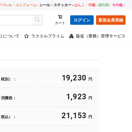
アパレル・ユニフォーム
シール・ステッカー
はんこ・印鑑
紙印刷
その他
ログイン
新規会員登録
カート
りについて
ラクスルプライム
販促（業務）管理サービス
19,230
（税別）：
円
1,923
消費税：
円
21,153
（税込）：
円