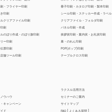
印刷・フライヤー印刷
冊子印刷・カタログ印刷・製本印刷
がき印刷
シール印刷・ステッカー作成・ラベル
ナルクリアファイル印刷
クリアファイル・フォルダ印刷
ト印刷
パネル印刷・作成
ナルのぼり作成・のぼり旗印刷
挨拶状印刷・案内状・お礼状印刷
トリー印刷
幕・のれん印刷
・伝票印刷
POP(ポップ)印刷
・店舗ツール印刷
テーブルクロス印刷
り
ラクスル活用方法
・ノウハウ
セミナーのご案内
ス・キャンペーン
サイトマップ
ガイド
FAQ
よくある質問