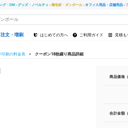
ング・DM
グッズ・ノベルティ
梱包材・ダンボール
オフィス用品・店舗用品
再注文・増刷
はじめての方へ
ご利用ガイド
見積も
り印刷の料金表
クーポン18枚綴り商品詳細
刷
商品価格
合計金額