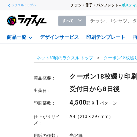
チラシ・冊子・パンフレット
ポスティ
ラクスルトップへ
すべて
商品一覧
デザインサービス
印刷テンプレート
ネット印刷のラクスル トップ
クーポン18枚綴
クーポン18枚綴り印
商品概要：
受付日から8日後
出荷日：
4,500
1
印刷部数：
部 X
パターン
仕上がりサイ
A4（210 × 297 mm）
ズ：
用紙の種類：
光沢紙