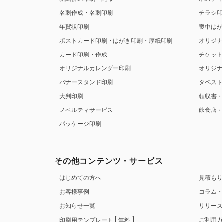
名刺作成・名刺印刷
チラシ
年賀状印刷
喪中は
ポストカード印刷・はがき印刷・厚紙印刷
オリジ
カード印刷・作成
チケッ
オリジナルカレンダー印刷
オリジ
バナースタンド印刷
タペス
大判印刷
領収書
ノベルティサービス
飲食店
パッケージ印刷
その他コンテンツ・サービス
はじめての方へ
見積も
お客様事例
コラム
お知らせ一覧
リリー
ご利用
印刷用テンプレート
無料