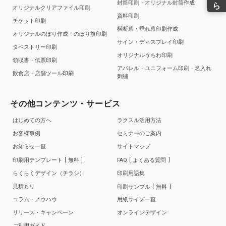
封筒印刷・オリジナル封筒作成
オリジナルクリアファイル印刷
資料印刷
チケット印刷
横断幕・垂れ幕印刷作成
オリジナルのぼり作成・のぼり旗印刷
サイン・ディスプレイ印刷
タペストリー印刷
オリジナルうちわ印刷
領収書・伝票印刷
アパレル・ユニフォーム印刷・名入れ
飲食店・店舗ツール印刷
刺繍
その他コンテンツ・サービス
はじめての方へ
ラクスル活用方法
お客様事例
セミナーのご案内
お知らせ一覧
サイトマップ
印刷用テンプレート
無料
FAQ
よくある質問
らくらくデザイン（チラシ）
印刷用語集
見積もり
印刷サンプル
無料
コラム・ノウハウ
用紙サイズ一覧
リリース・キャンペーン
オンラインデザイン
ご利用ガイド