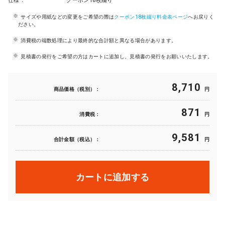
仕様：
クーポン18枚綴り
サイズや用紙などの変更をご希望の際は
クーポン18枚綴り料金表ページ
へお戻りく
ださい。
消費税の端数処理により最終的な合計額と異なる場合があります。
見積書の発行をご希望の方はカートに追加し、見積書の発行をお願いいたします。
8,710
商品価格（税別）：
円
871
消費税：
円
9,581
合計金額（税込）：
円
カートに追加する