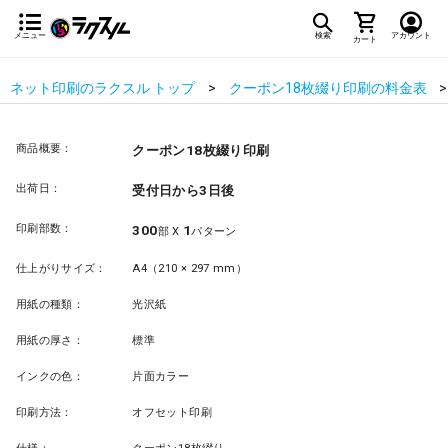
メニュー
検索
アカウント
カート
ネット印刷のラクスル トップ
クーポン18枚綴り印刷の料金表
商品概要：
クーポン18枚綴り印刷
出荷日：
受付日から3日後
印刷部数：
300
1
部 X
パターン
仕上がりサイズ：
A4（210 × 297 mm）
用紙の種類：
光沢紙
用紙の厚さ：
標準
インクの色：
片面カラー
印刷方法：
オフセット印刷