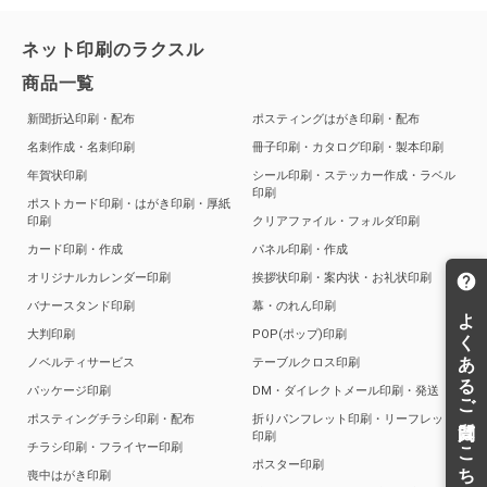
ネット印刷のラクスル
商品一覧
新聞折込印刷・配布
ポスティングはがき印刷・配布
名刺作成・名刺印刷
冊子印刷・カタログ印刷・製本印刷
年賀状印刷
シール印刷・ステッカー作成・ラベル
印刷
ポストカード印刷・はがき印刷・厚紙
印刷
クリアファイル・フォルダ印刷
カード印刷・作成
パネル印刷・作成
オリジナルカレンダー印刷
挨拶状印刷・案内状・お礼状印刷
バナースタンド印刷
幕・のれん印刷
大判印刷
POP(ポップ)印刷
ノベルティサービス
テーブルクロス印刷
パッケージ印刷
DM・ダイレクトメール印刷・発送
ポスティングチラシ印刷・配布
折りパンフレット印刷・リーフレット
印刷
チラシ印刷・フライヤー印刷
ポスター印刷
喪中はがき印刷