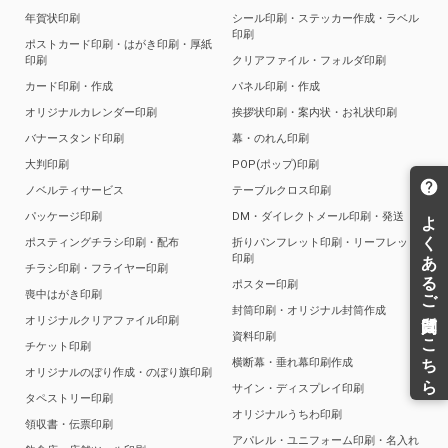
年賀状印刷
シール印刷・ステッカー作成・ラベル
印刷
ポストカード印刷・はがき印刷・厚紙
印刷
クリアファイル・フォルダ印刷
カード印刷・作成
パネル印刷・作成
オリジナルカレンダー印刷
挨拶状印刷・案内状・お礼状印刷
バナースタンド印刷
幕・のれん印刷
大判印刷
POP(ポップ)印刷
ノベルティサービス
テーブルクロス印刷
パッケージ印刷
DM・ダイレクトメール印刷・発送
ポスティングチラシ印刷・配布
折りパンフレット印刷・リーフレット
印刷
チラシ印刷・フライヤー印刷
ポスター印刷
喪中はがき印刷
封筒印刷・オリジナル封筒作成
オリジナルクリアファイル印刷
資料印刷
チケット印刷
横断幕・垂れ幕印刷作成
オリジナルのぼり作成・のぼり旗印刷
サイン・ディスプレイ印刷
タペストリー印刷
オリジナルうちわ印刷
領収書・伝票印刷
アパレル・ユニフォーム印刷・名入れ