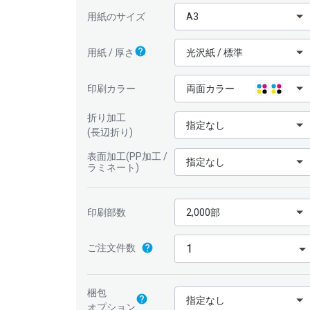
A3
用紙のサイズ
光沢紙 / 標準
用紙 / 厚さ
印刷カラー
両面カラー
折り加工
指定なし
(長辺折り)
表面加工(PP加工 /
指定なし
ラミネート)
印刷部数
2,000部
ご注文件数
梱包
指定なし
オプション