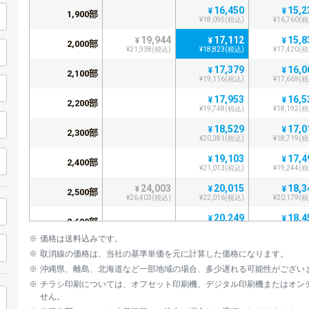
16,450
15,2
¥
¥
1,900部
¥18,095(税込)
¥16,760(
19,944
17,112
15,8
¥
¥
¥
2,000部
¥21,938(税込)
¥18,823(税込)
¥17,420(
17,379
16,0
¥
¥
2,100部
¥19,116(税込)
¥17,669(
17,953
16,5
¥
¥
2,200部
¥19,748(税込)
¥18,192(
18,529
17,0
¥
¥
2,300部
¥20,381(税込)
¥18,719(
19,103
17,4
¥
¥
2,400部
¥21,013(税込)
¥19,244(
24,003
20,015
18,3
¥
¥
¥
2,500部
¥26,403(税込)
¥22,016(税込)
¥20,179(
20,249
18,4
¥
¥
2,600部
¥22,273(税込)
¥20,300(
価格は送料込みです。
20,823
18,9
¥
¥
2,700部
取消線の価格は、当社の基準単価を元に計算した価格になります。
¥22,905(税込)
¥20,826(
沖縄県、離島、北海道など一部地域の場合、多少遅れる可能性がござい
22,452
20,4
¥
¥
2,800部
チラシ印刷については、オフセット印刷機、デジタル印刷機またはオン
¥24,697(税込)
¥22,467(
せん。
22,680
20,6
¥
¥