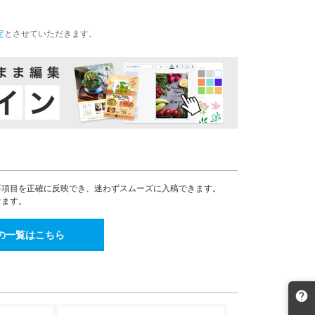
税込)
¥20,385(税込)
¥17,479(税込)
¥16,684(税込)
42
18,719
16,051
15,322
¥
¥
¥
定
とさせていただきます。
税込)
¥20,590(税込)
¥17,656(税込)
¥16,854(税込)
76
21,076
18,086
17,263
¥
¥
¥
税込)
¥23,183(税込)
¥19,894(税込)
¥18,989(税込)
14
23,444
20,123
19,209
¥
¥
¥
税込)
¥25,788(税込)
¥22,135(税込)
¥21,129(税込)
39
25,802
22,158
21,152
¥
¥
¥
税込)
¥28,382(税込)
¥24,373(税込)
¥23,267(税込)
73
28,159
24,194
23,094
¥
¥
¥
税込)
¥30,974(税込)
¥26,613(税込)
¥25,403(税込)
99
30,849
26,703
25,490
¥
¥
¥
要項目を正確に反映でき、迷わずスムーズに入稿できます。
税込)
¥33,933(税込)
¥29,373(税込)
¥28,039(税込)
けます。
24
33,539
29,209
27,883
¥
¥
¥
税込)
¥36,892(税込)
¥32,129(税込)
¥30,671(税込)
の一覧はこちら
50
36,228
31,716
30,275
¥
¥
¥
税込)
¥39,850(税込)
¥34,887(税込)
¥33,302(税込)
74
38,918
34,223
32,669
¥
¥
¥
税込)
¥42,809(税込)
¥37,645(税込)
¥35,935(税込)
01
41,606
36,731
35,063
¥
¥
¥
税込)
¥45,766(税込)
¥40,404(税込)
¥38,569(税込)