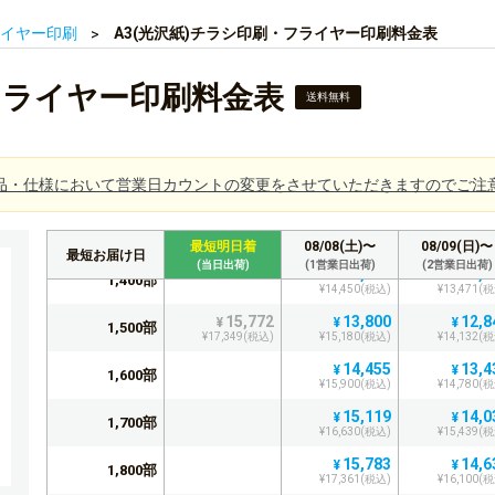
¥11,277(税込)
¥10,538(税込)
¥9,947(
イヤー印刷
A3(光沢紙)チラシ印刷・フライヤー印刷料金表
10,614
10,030
9,4
¥
¥
¥
900部
¥11,675(税込)
¥11,033(税込)
¥10,396(
12,301
10,479
9,8
¥
¥
¥
フライヤー印刷料金表
1,000部
送料無料
¥13,531(税込)
¥11,526(税込)
¥10,832(
11,145
10,4
¥
¥
1,100部
¥12,259(税込)
¥11,492(
11,808
11,0
¥
¥
品・仕様において営業日カウントの変更をさせていただきますのでご注
1,200部
¥12,988(税込)
¥12,151(
12,472
11,6
¥
¥
1,300部
¥13,719(税込)
¥12,811(
最短明日着
08/08(土)〜
08/09(日)〜
最短お届け日
(当日出荷)
(1営業日出荷)
(2営業日出荷)
13,137
12,2
¥
¥
1,400部
¥14,450(税込)
¥13,471(
15,772
13,800
12,8
¥
¥
¥
1,500部
¥17,349(税込)
¥15,180(税込)
¥14,132(
14,455
13,4
¥
¥
1,600部
¥15,900(税込)
¥14,780(
15,119
14,0
¥
¥
1,700部
¥16,630(税込)
¥15,439(
15,783
14,6
¥
¥
1,800部
¥17,361(税込)
¥16,100(