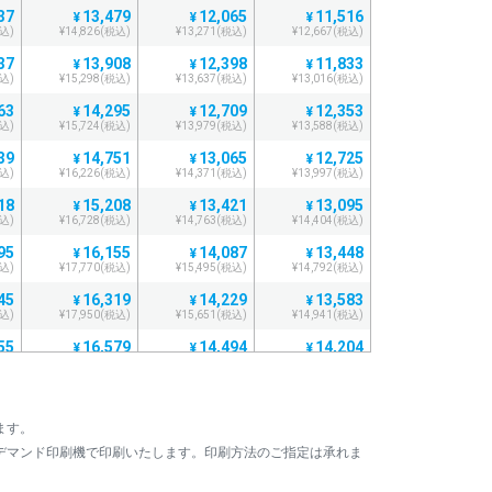
37
13,479
12,065
11,516
¥
¥
¥
税込)
¥14,826(税込)
¥13,271(税込)
¥12,667(税込)
37
13,908
12,398
11,833
¥
¥
¥
税込)
¥15,298(税込)
¥13,637(税込)
¥13,016(税込)
63
14,295
12,709
12,353
¥
¥
¥
税込)
¥15,724(税込)
¥13,979(税込)
¥13,588(税込)
39
14,751
13,065
12,725
¥
¥
¥
税込)
¥16,226(税込)
¥14,371(税込)
¥13,997(税込)
18
15,208
13,421
13,095
¥
¥
¥
税込)
¥16,728(税込)
¥14,763(税込)
¥14,404(税込)
95
16,155
14,087
13,448
¥
¥
¥
税込)
¥17,770(税込)
¥15,495(税込)
¥14,792(税込)
45
16,319
14,229
13,583
¥
¥
¥
税込)
¥17,950(税込)
¥15,651(税込)
¥14,941(税込)
55
16,579
14,494
14,204
¥
¥
¥
税込)
¥18,236(税込)
¥15,943(税込)
¥15,624(税込)
33
17,038
14,853
14,571
¥
¥
¥
税込)
¥18,741(税込)
¥16,338(税込)
¥16,028(税込)
ます。
25
18,347
15,731
14,935
¥
¥
¥
デマンド印刷機で印刷いたします。印刷方法のご指定は承れま
税込)
¥20,181(税込)
¥17,304(税込)
¥16,428(税込)
32
18,532
15,890
15,168
¥
¥
¥