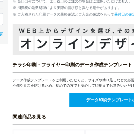
2,900部
当日出荷について、土日祝日のご注文の場合はご選択いただけません。
¥24,948(税込)
¥22,695(
消費税の端数処理により実際の請求額と異なる場合があります。
24,486
22,909
20,8
¥
¥
¥
3,000部
ご入稿された印刷データの最終確認とご入金の確認をもって
受付日の確
¥26,934(税込)
¥25,199(税込)
¥22,926(
27,402
25,673
23,4
¥
¥
¥
3,500部
¥30,142(税込)
¥28,240(税込)
¥25,823(
更
30,288
28,438
26,1
¥
¥
¥
4,000部
¥33,316(税込)
¥31,281(税込)
¥28,725(
33,175
31,191
28,7
¥
¥
¥
4,500部
¥36,492(税込)
¥34,310(税込)
¥31,612(
36,075
33,957
31,3
¥
¥
¥
チラシ印刷・フライヤー印刷のデータ作成テンプレート
5,000部
¥39,682(税込)
¥37,352(税込)
¥34,510(
39,259
36,378
33,9
¥
¥
¥
5,500部
データ作成テンプレートをご利用いただくと、サイズや塗り足しなどの必
¥43,184(税込)
¥40,015(税込)
¥37,398(
不備やミスを防げるため、初めての方でも安心して印刷までお進みいただ
41,616
38,811
36,6
¥
¥
¥
6,000部
¥45,777(税込)
¥42,692(税込)
¥40,286(
データ印刷テンプレート
43,958
41,231
39,2
¥
¥
¥
6,500部
¥48,353(税込)
¥45,354(税込)
¥43,175(
46,316
43,653
41,8
¥
¥
¥
関連商品を見る
7,000部
¥50,947(税込)
¥48,018(税込)
¥46,061(
48,671
46,085
44,5
¥
¥
¥
7,500部
¥53,538(税込)
¥50,693(税込)
¥48,951(