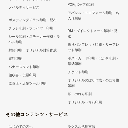
POP(ポップ)印刷
ノベルティサービス
アパレル・ユニフォーム印刷・名
入れ刺繍
ポスティングチラシ印刷・配布
チラシ印刷・フライヤー印刷
DM・ダイレクトメール印刷・発
送
シール印刷・ステッカー作成・ラ
ベル印刷
折りパンフレット印刷・リーフレ
ット印刷
封筒印刷・オリジナル封筒作成
ポストカード印刷・はがき印刷・
資料印刷
厚紙印刷
バナースタンド印刷
チケット印刷
領収書・伝票印刷
オリジナルのぼり作成・のぼり旗
飲食店・店舗ツール印刷
印刷
幕・のれん印刷
オリジナルうちわ印刷
その他コンテンツ・サービス
はじめての方へ
ラクスル活用方法