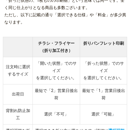
「
折った状態の、1枚ものの印刷物
」という意味では同一です。全
く同じ仕上がりとなる商品も多数ございます。
ただし、以下に記載の通り「選択できる仕様」や「料金」が多少異
なります。
チラシ・フライヤー
折りパンフレット印刷
（折り加工付き）
「開いた状態」でのサ
「折った状態」でのサ
注文時に選択
イズ
イズ
するサイズ
を選択してください。
を選択してください。
最短で「2」営業日後出
最短で「1」営業日後出
出荷日
荷
荷
背割れ防止加
選択「不可」
選択「可能」
工