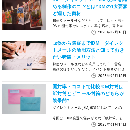
める制作のコツとは?DMの4大要素
と適した商材
郵便やメール便などを利用して、個人・法人宛に送られるDM・ダイレクトメール。「DMを送っても、どうせ売上には結び付かない…」と、その効果を疑問視している人も多いかもしれません。
DMの開封率やレスポンス率を高め、売上向上につなげるには、どのようなポイントを押さえておけばいいのでしょうか？ここでは、DMの効果やDMに適した商材についてご紹介します。
2023年02月15日
販促から集客まで!DM・ダイレク
トメールの活用方法と知っておき
たい特徴・メリット
郵便やメール便などを利用して行う、営業・宣伝手法のひとつDM・ダイレクトメール。 DMは、メールマガジンやネット広告に比べ、コストパフォーマンスが悪いと思われがちです。しかし、顧客の手元に郵送物を直接届けられるため、リピート客の獲得につながりやすいなどメリットも多くあります。
商品の販促だけでなく、イベント集客やセミナー集客にも高い効果を発揮するDM。ここでは、DMの特徴やマス広告との違い、メリット・デメリットなどについてご紹介します。
2023年02月15日
開封率・コストで比較!DM封筒は
紙封筒とビニール封筒のどちらが
効果的?
ダイレクトメール(DM)施策において、どのような封筒を使うかは、開封率に大きな影響を与えます。一般社団法人日本ダイレクトメール協会の調査では、DMの開封・閲読率は約7〜8割と高い結果が出ていますが、「封筒の素材」一つでその後の反響率は変わってきます。
今回は、DM発送で悩みがちな「紙封筒」と「透明ビニール封筒」を、開封率・訴求力・コストの観点から比較します。
2023年01月14日