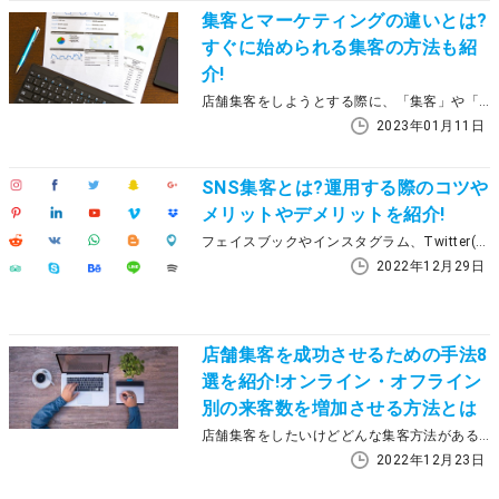
集客とマーケティングの違いとは?
すぐに始められる集客の方法も紹
介!
店舗集客をしようとする際に、「集客」や「マーケティング」という言葉を耳にする方も多いでしょう。じつはこれらの言葉は同じように用いられていますが、それぞれ異なる内容を示す言葉なのです。 本記事では、これから集客やマーケティングを学んでいく方に向けて、これらの違いを解説するとともに、集客を上げる施策の立て方や効果的な集客方法を解説します。
2023年01月11日
SNS集客とは?運用する際のコツや
メリットやデメリットを紹介!
フェイスブックやインスタグラム、Twitter(ツイッター)などSNS(ソーシャルネットワークサービス)を運用しているお店や会社が増えています。 しかし、当初の目的である来店などの促進のためではなく、徐々に運用することが目的になってしまい、面倒くさくなって止めてしまう。 そんな2年くらい更新が止まってしまっているアカウントを時々見られます。 実はSNSは便利なのですが、投稿が大変なんです。なので、目的をはっきりさせてやらないと止まってしまいます。
2022年12月29日
店舗集客を成功させるための手法8
選を紹介!オンライン・オフライン
別の来客数を増加させる方法とは
店舗集客をしたいけどどんな集客方法があるか、また、その集客方法が自分の店にあっているかわからないという集客担当者の方も多いかもしれません。しかし、多様な集客方法が世の中に出回る中で、ライバルよりもお客さんを集めるためには、自社にあった方法を選択して実行していかなければいけません。この記事では、集客担当者様に向けてどのような集客方法があるか、オフラインとオンラインそれぞれの集客方法を紹介させていただきます。
2022年12月23日