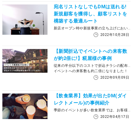
宛名リストなしでもDMは送れる!
新規顧客を獲得し、顧客リストを
構築する最適ルート
新店オープン時や新規事業の立ち上げにおいて、最大の障壁は「アプローチすべき顧客名簿(宛名リスト)がない」ことです。高い反響を期待できるダイレクトメール(DM)も、送付先がなければ活用できないと諦めてはいないでしょうか。本記事では、リストゼロの状態から新規客を掴む「宛名なしDM」の戦略と、獲得した客を確実に自社の資産(リスト)に変えていく手法を整理します。
2022年10月28日
【新聞折込でイベントへの来客数
が約2倍に!】糀屋様の事例
従来の半分以下のコストで折込チラシの配布部数を増やすことに成功！
イベントへの来客数も約二倍になりました！
2022年09月09日
【飲食業界】効果が出たDM(ダイ
レクトメール)の事例紹介
季節のイベントが多い飲食業界では、お客様がお店を選び始める前に声をかけるのがポイントです。おいしそうな写真と共に届けるDMで、次の来店チャンスを作りましょう。DM(ダイレクトメール)は、デジタル施策では接触しにくい層へのアプローチや、手元に残る性質を活かした継続的な接点構築に有効です。本記事では、飲食業界のDM(ダイレクトメール)活用事例をご紹介します。
2022年04月17日