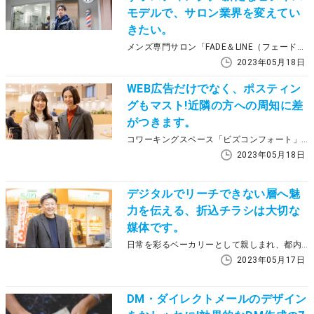
モデルで、サロン業界を変えてい
きたい。
メンズ専門サロン「FADE＆LINE（フェードアンドライン）」をはじめ、「Agu. hair salon」「CS made by SHACHU」など多彩なブランドの理美容室を展開する株式会社BELLTREE。近隣へのアプローチとして活用している宣伝方法が、ラクスルのポスティングです。出店のコンセプトにフィットしたというメリットなどを、代表取締役の鈴木紀彦さんにお聞きしました。
2023年05月18日
WEB広告だけでなく、ポスティン
グもマスト!近隣の方への周知に差
がつきます。
コワーキングスペース「ビズコンフォート」を全国で120拠点以上展開し、新しい働き方を提案している株式会社WOOC（ウォーク）。近隣住民の方への効果的なアプローチとしてラクスルのポスティングを活用されている、オフィス事業戦略チームの國吉あゆみさんにお話をうかがいました。
2023年05月18日
デジタルでリーチできない層へ魅
力を伝える、折込チラシは大切な
媒体です。
日常を彩るベーカリーとして親しまれ、都内に３店舗を展開するボンジュール・ボン株式会社。数々の賞を獲得し、全国的にその名が知られる一方で、広告宣伝は地域に根差した新聞折込チラシをメインとしています。その理由やラクスルを利用するメリットについて、代表取締役の田中善教さんにうかがいました。
2023年05月17日
DM・ダイレクトメールのデザイン