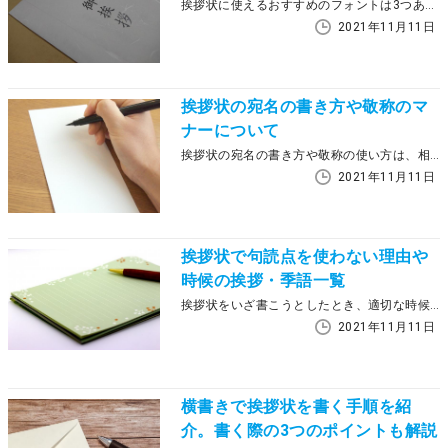
挨拶状に使えるおすすめのフォントは3つあります。書体によって与える印象も大きく変わってくるため、正しく使い分けられるようになりましょう。この記事では、挨拶状に使えるフォントの紹介と併せて、気をつけたいポイントやプロに依頼することがおすすめの理由まで紹介します。
2021年11月11日
挨拶状の宛名の書き方や敬称のマ
ナーについて
挨拶状の宛名の書き方や敬称の使い方は、相手への印象を左右する重要なポイントです。この記事では間違いやすい宛名のルールや敬称（様、御中など）の正しい使い方を解説します。
2021年11月11日
挨拶状で句読点を使わない理由や
時候の挨拶・季語一覧
挨拶状をいざ書こうとしたとき、適切な時候の挨拶がわからなかったり、「句読点は使わない」といった特有のマナーに戸惑ったりした経験はないでしょうか。 この記事では挨拶状で句読点を使わない理由や、知っておきたい基本マナー、すぐに使える季節ごとの時候の挨拶・季語一覧をご紹介します。
2021年11月11日
横書きで挨拶状を書く手順を紹
介。書く際の3つのポイントも解説