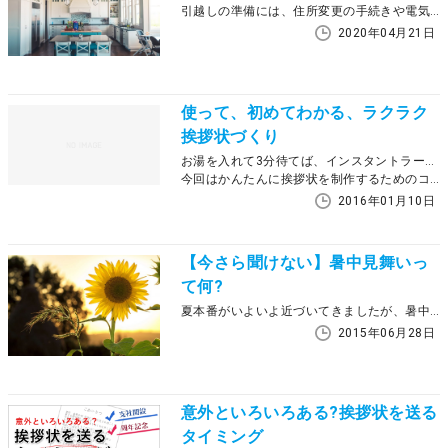
引越しの準備には、住所変更の手続きや電気・ガスの更新だけでなく、新しい住所や電話番号を知らせる引越しはがきがあります。この記事では、引越しはがきとはどんな人に送ればいいのか、また書き方や文例・出す時期などを紹介していきます。
2020年04月21日
使って、初めてわかる、ラクラク
挨拶状づくり
お湯を入れて3分待てば、インスタントラーメンが完成。そんな感覚で挨拶状が制作できれば、いいですね！
今回はかんたんに挨拶状を制作するためのコツをご紹介します。
2016年01月10日
【今さら聞けない】暑中見舞いっ
て何?
夏本番がいよいよ近づいてきましたが、暑中見舞いの準備は進んでいますか？ 暑中見舞いは、お正月の年賀状と同じく、 普段お世話になっている方へ「季節の挨拶」をする、大切な習慣です。 今回は、そんな暑中見舞いについてお知らせいたします。
2015年06月28日
意外といろいろある?挨拶状を送る
タイミング