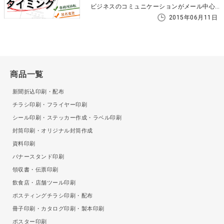
ビジネスのコミュニケーションがメール中心になる中、改めて挨拶状の価値が見直されています。定期的な挨拶には内容以上に送るタイミングが重要です。 この記事では、事務所移転や周年記念など、挨拶状を送るべき具体的なタイミングを解説します。
2015年06月11日
商品一覧
新聞折込印刷・配布
チラシ印刷・フライヤー印刷
シール印刷・ステッカー作成・ラベル印刷
封筒印刷・オリジナル封筒作成
資料印刷
バナースタンド印刷
領収書・伝票印刷
飲食店・店舗ツール印刷
ポスティングチラシ印刷・配布
冊子印刷・カタログ印刷・製本印刷
ポスター印刷