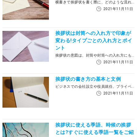
横書きで挨拶状を書く際に、どのような流れで記載すればよいか悩む人はいるでしょう。特にビジネスでは、相手に失礼のないように注意しなければいけません。この記事では、横書きで挨拶状を書く手順を紹介します。書く際のポイントも併せてチェックしましょう。
2021年11月11日
挨拶状は封筒への入れ方で印象が
変わる!タイプごとの入れ方とポイ
ント
挨拶状の意図は、封筒や封筒への入れ方にも現れているといわれます。それは入れ方ひとつでも相手が挨拶状を読みやすくなり、気遣いを感じるためです。このコラムでは、相手に喜ばれる挨拶状の封筒ごとに適した入れ方について、挨拶状のタイプ別に解説します。
2021年11月11日
挨拶状の書き方の基本と文例
ビジネスでの会社設立や役員就任、プライベートでの引越しなど、人生の節目に送る挨拶状。いざ書くとなると、正しい書き方やマナー、送るタイミングに自信がない方も多いのではないでしょうか。 この記事ではビジネスシーン別の文例に加え、引越しはがきの書き方と文例もご紹介するので、ぜひ参考にしてください。
2021年11月11日
挨拶状に使える季語、時候の挨拶
とは?すぐに使える季語一覧をご紹