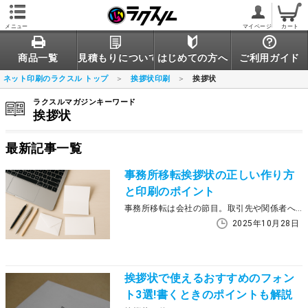
メニュー
マイページ
カート
商品一覧
見積もりについて
はじめての方へ
ご利用ガイド
ネット印刷のラクスル トップ
挨拶状印刷
挨拶状
ラクスルマガジンキーワード
挨拶状
最新記事一覧
事務所移転挨拶状の正しい作り方
と印刷のポイント
事務所移転は会社の節目。取引先や関係者へ誠意と新体制を伝える「挨拶状」は、内容だけでなく“印刷仕様と用紙選び”が印象を左右します。本記事では、ビジネスマナーに沿った文面の基本と、二つ折りカード＋封筒をはじめとする最適な仕様など印刷物としての完成度を高めるポイントを解説します。
2025年10月28日
挨拶状で使えるおすすめのフォン
ト3選!書くときのポイントも解説