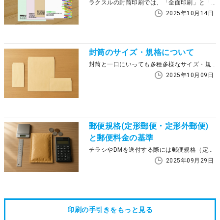
ラクスルの封筒印刷では、「全面印刷」と「部分印刷」の2種類を用意しています。印刷できる範囲が異なるうえ、仕上がりの見た目やコスト、納期などにも違いがあります。 この記事では、ラクスルの封筒印刷における2種類の印刷方法を比較しながら、用途に応じた最適な選び方、デザイン制作の注意点について解説します。
2025年10月14日
封筒のサイズ・規格について
封筒と一口にいっても多種多様なサイズ・規格があるので、どれを選ぶべきか迷ってしまう方も多いのではないでしょうか。 日本国内で使われている封筒には長形・角形・洋形のおもに3種類あり、この記事ではそれぞれの特徴と併せてサイズ早見表も紹介します。また、封筒と定形・定形外郵便との関連性、封筒の用途別サイズ選びについても図表も交えて解説するので、ぜひご確認ください。
2025年10月09日
郵便規格(定形郵便・定形外郵便)
と郵便料金の基準
チラシやDMを送付する際には郵便規格（定形郵便・定形外郵便）に応じた封筒選びが必要です。 この記事では郵便規格と封筒設計の早見表や、定形郵便、定形外（規格内）郵便、定形外（規格外）郵便の基準など、郵便に関する具体的な内容を紹介します。郵便料金をお得にしたい方や、封筒の選び方で迷っている方は、ぜひ参考にしてください。
2025年09月29日
印刷の手引きをもっと見る