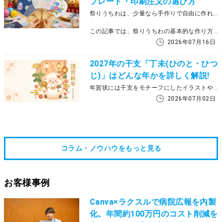
プレート・印刷注文の選び方
祭りうちわは、少量なら手作りで自由に作れますが、来場者への配布や店舗・地域イベントでまとまった枚数を用意する場合は、印刷注文も検討すると準備しやすくなります。
この記事では、祭りうちわの基本的な作り方、デザインの考え方、手作りと印刷注文の使い分け、サイズや納期を確認するときのポイントを解説します。デザインに迷う場合はテンプレートを活用する方法もあるため、目的や枚数に合う作り方を選びましょう。
2026年07月16日
2027年の干支「丁未(ひのと・ひつ
じ)」はどんな年かを詳しく解説!
年賀状には干支をモチーフにしたイラストや文字があると、年の初めに明るい未来や動物のもつ縁起のよさを感じられます。2027年は、未年です。この記事では、年賀状を作る前に知っておきたい、2027年の干支と十二支の意味について解説します。
2026年07月02日
コラム・ノウハウをもっと見る
お客様事例
Canva×ラクスルで病院広報を内製
化。年間約100万円のコスト削減を