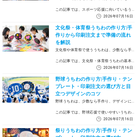
この記事では、スポーツ応援に向いているうちわの選び方、チームカラーや応援メッセージを使ったデザインの考え方、発注時に確認したい納期や金額のポイントを紹介します。複数枚を同じデザインでそろえたい場合や、テンプレートを使って作成したい場合は、印刷サービスを利用する方法もあわせて確認しておきましょう。
2026年07月16日
文化祭・体育祭うちわの作り方|手
作りから印刷注文まで準備の流れ
を解説
文化祭や体育祭で使ううちわは、少数なら手作り、クラスや部活などでまとまった数をそろえるなら印刷注文も選択肢になります。作る枚数や準備期間、仕上がりの統一感を比べて選ぶと、準備方法を決めやすくなります。
この記事では、文化祭・体育祭うちわの基本的な作り方、デザインの考え方、手作りと印刷注文の使い分け、サイズや納期の確認ポイントを解説します。デザインに迷う場合はテンプレートの活用も視野に入れながら、開催日に間に合う準備方法を確認していきましょう。
2026年07月16日
野球うちわの作り方|手作り・テン
プレート・印刷注文の選び方と目
立つデザインのコツ
野球うちわは、少数なら手作り、デザインに不安がある場合はテンプレート利用、チームや保護者会で複数枚をそろえる場合は印刷注文が向いています。
この記事では、野球応援で使いやすいうちわの作り方、目立つデザインの考え方、サイズや作成方法の選び方を解説します。試合日までの準備や仕上がりを考えながら、自分に合う作り方を選べるように整理していきます。
2026年07月16日
祭りうちわの作り方|手作り・テン