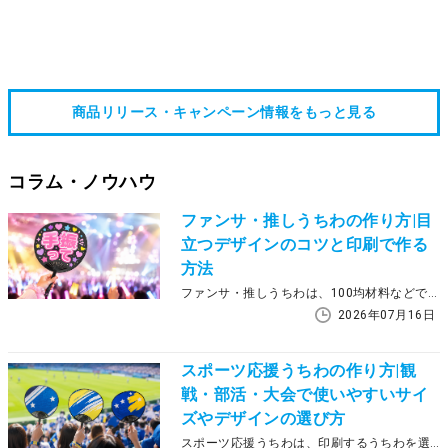
商品リリース・キャンペーン情報をもっと見る
コラム・ノウハウ
ファンサ・推しうちわの作り方|目
立つデザインのコツと印刷で作る
方法
ファンサ・推しうちわは、100均材料などで手作りする方法のほか、デザインデータを作って印刷サービスで仕上げる方法もあります。1枚だけ作るなら手作り、複数枚をきれいにそろえたい場合や両面デザインにしたい場合は、印刷での作成も検討しやすい方法です。 この記事では、ファンサ・推しうちわの基本的な作り方、目立つ文字や配色のコツ、サイズ選び、作成前に確認したい注意点を整理します。手作りと印刷サービスの違いを比べながら、ライブやイベントに向けて自分に合う作り方を選びましょう。
2026年07月16日
スポーツ応援うちわの作り方|観
戦・部活・大会で使いやすいサイ
ズやデザインの選び方
スポーツ応援うちわは、印刷するうちわを選び、デザインを決め、印刷業者に発注する流れで作成できます。野球やサッカー、バスケットボールなどの観戦、部活・サークルの試合応援、体育祭や大会の応援グッズとして使う場合は、サイズ・デザイン・必要部数・納期を先に整理しておくことが大切です。