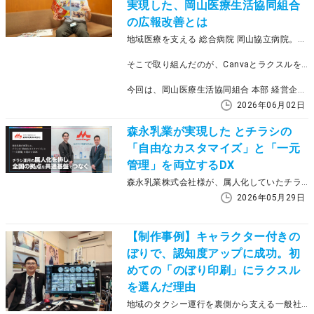
実現した、岡山医療生活協同組合
の広報改善とは
地域医療を支える 総合病院 岡山協立病院。院内外への情報発信を強化する中で、「広報物の更新に時間がかかる」「外注コストが高い」「古い情報のままになってしまう」といった課題を感じていました。
そこで取り組んだのが、Canvaとラクスルを活用した広報物制作の内製化です。チラシやポスター、パンフレット、院内掲示物などを院内で制作・発注できる体制を整えたことで、制作スピードが大きく向上。さらに、年間約100万円規模のコスト削減にもつながったといいます。
今回は、岡山医療生活協同組合 本部 経営企画課の梶川勝矢さんに、病院広報における課題や、ラクスル導入による変化、そして“地域に伝わる広報”への取り組みについて伺いました。
2026年06月02日
森永乳業が実現した とチラシの
「自由なカスタマイズ」と「一元
管理」を両立するDX
森永乳業株式会社様が、属人化していたチラシ制作・管理業務を見直し、全国拠点で共通活用できる運用基盤を構築した事例です。
2026年05月29日
【制作事例】キャラクター付きの
ぼりで、認知度アップに成功。初
めての「のぼり印刷」にラクスル
を選んだ理由
地域のタクシー運行を裏側から支える一般社団法人 千葉県タクシー協会京葉支部様。採用・広報強化を目指してラクスルののぼり印刷を導入し、キャラクターを活用したデザインで従来の課題を一新しました。のぼりがどのように認知拡大や求職者の関心喚起につながったのか、その具体的な成果や初めてののぼり印刷にラクスルを使用した感想を京葉支部事務次長の熊谷さんに伺いました。