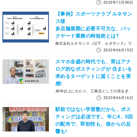
2025年12月08日
【事例】スポーツクラブ ルネサン
ス様
多店舗展開に必要不可欠な、バッ
クヤード業務の時短術とは?
株式会社ルネサンス（以下、ルネサンス）では、ビジネスリレーション部という、会社全体の生産性向上をミッションとする専門部署が存在する。様々な方法で業務の効率化、改善を模索する同部署で課長を務める中田敬介氏は7年以上に渡り部のメンバーと共に、縁の下の力持ちとして企業価値の向上を支えてきた。デジタルの活用が生産性向上のキーポイントとなるなかで、今後も見据えて2022年6月よりラクスル株式会社（以下、ラクスル）が提供するラクスル エンタープライズを導入。まだ初期段階ながらも業務時間の削減を実現している。
2023年06月19日
スマホ全盛の時代でも、実はアナ
ログ的なポスティングが 住まいを
求めるターゲットに届くことを実
感!
40年以上にわたり、工務店としての揺るぎない実績を築きながら挑戦を続けているK&K建築工芸。2018年からはラクスルのポスティングを活用し、参加費無料の家づくりセミナーを入り口としたアプローチに取り組んでいます。それまで利用してきた別の会社からスイッチした理由や、その後の反響などについて、代表取締役の木村和督さんに語っていただきました。
2023年06月16日
駅前ではない学習塾だから、ポス
ティングは必須です。 年に4、5回
の配布で、即効性も、後からの反
響も!