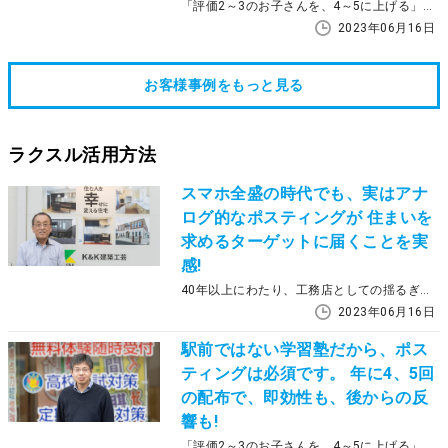
「評価2～3のお子さんを、4～5に上げる」。進学塾とは異なる、そんなコンセプトを掲げているのが「学習塾MititeQ（ミチテク）」です。成績アップだけでなく、子どもたちが自ら通いたくなるという居心地の良さも人気。地域へのアプローチとして、開塾当初からラクスルのポスティングを活用されています。その理由などについて、教室長の好村雄一さんに伺いました。
2023年06月16日
お客様事例をもっと見る
ラクスル活用方法
スマホ全盛の時代でも、実はアナ
ログ的なポスティングが 住まいを
求めるターゲットに届くことを実
感!
40年以上にわたり、工務店としての揺るぎない実績を築きながら挑戦を続けているK&K建築工芸。2018年からはラクスルのポスティングを活用し、参加費無料の家づくりセミナーを入り口としたアプローチに取り組んでいます。それまで利用してきた別の会社からスイッチした理由や、その後の反響などについて、代表取締役の木村和督さんに語っていただきました。
2023年06月16日
駅前ではない学習塾だから、ポス
ティングは必須です。 年に4、5回
の配布で、即効性も、後からの反
響も!
「評価2～3のお子さんを、4～5に上げる」。進学塾とは異なる、そんなコンセプトを掲げているのが「学習塾MititeQ（ミチテク）」です。成績アップだけでなく、子どもたちが自ら通いたくなるという居心地の良さも人気。地域へのアプローチとして、開塾当初からラクスルのポスティングを活用されています。その理由などについて、教室長の好村雄一さんに伺いました。