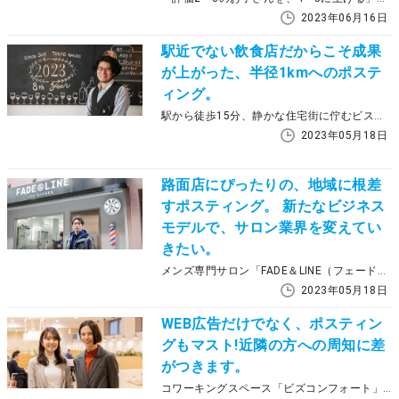
2023年06月16日
駅近でない飲食店だからこそ成果
が上がった、半径1kmへのポステ
ィング。
駅から徒歩15分、静かな住宅街に佇むビストロ「手づかみdining 東京ハンズ」。飲食店としては集客が困難な立地でありながら、その名の通りカジュアルに楽しめる食事と雰囲気で常連客の心をつかんでいます。ご近所へのアプローチとして利用しているのが、ラクスルのポスティングです。その理由やメリットについて、店主の山中隆爾さんにお話しいただきました。出店のコンセプトにフィットしたというメリットなどを、代表取締役の鈴木紀彦さんにお聞きしました。
2023年05月18日
路面店にぴったりの、地域に根差
すポスティング。 新たなビジネス
モデルで、サロン業界を変えてい
きたい。
メンズ専門サロン「FADE＆LINE（フェードアンドライン）」をはじめ、「Agu. hair salon」「CS made by SHACHU」など多彩なブランドの理美容室を展開する株式会社BELLTREE。近隣へのアプローチとして活用している宣伝方法が、ラクスルのポスティングです。出店のコンセプトにフィットしたというメリットなどを、代表取締役の鈴木紀彦さんにお聞きしました。
2023年05月18日
WEB広告だけでなく、ポスティン
グもマスト!近隣の方への周知に差
がつきます。
コワーキングスペース「ビズコンフォート」を全国で120拠点以上展開し、新しい働き方を提案している株式会社WOOC（ウォーク）。近隣住民の方への効果的なアプローチとしてラクスルのポスティングを活用されている、オフィス事業戦略チームの國吉あゆみさんにお話をうかがいました。