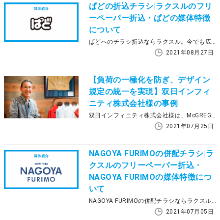
ぱどの折込チラシ|ラクスルのフリ
ーペーパー折込・ぱどの媒体特徴
について
ぱどへのチラシ折込ならラクスル。今でも広告媒体として使われているフリーペーパー折込ですが、地域や媒体によって特徴が異なります。この記事では、ぱどの特徴とラクスルのフリーペーパー折込について説明していきます。
2021年08月27日
【負荷の一極化を防ぎ、デザイン
規定の統一を実現】双日インフィ
ニティ株式会社様の事例
双日インフィニティ株式会社様は、McGREGORやPENDLETON、Admiralなど、様々な国を代表するアパレル・ライフスタイルブランドを手がけています。店舗ごとの案内状の印刷データ制作・入稿を本部の担当者1名が全て担っていましたが、ラクスルを導入することで業務工数の分散と削減に成功。ラクスルのオンラインデザインの活用や、新たな印刷フロー導入について、お話を伺いました。
2021年07月25日
NAGOYA FURIMOの併配チラシ|ラ
クスルのフリーペーパー折込・
NAGOYA FURIMOの媒体特徴につ
いて
NAGOYA FURIMOの併配チラシならラクスル。今でも広告媒体として使われているフリーペーパー折込ですが、地域や媒体によって特徴が異なります。この記事ではNAGOYA FURIMOの特徴とラクスルのフリーペーパー折込について説明していきます。
2021年07月05日