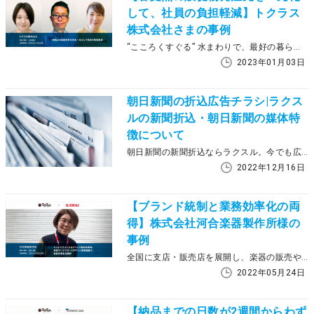
して、社員の負担軽減】トクラス
株式会社さまの事例
“こころくすぐる” 水まわりで、最好の暮らしをかなえる。をビジョンに掲げ、水まわりを中心にトータルな住空間を提供しているトクラス株式会社さま。ラクスル エンタープライズを活用し始めたきっかけは「販促物制作の際の請求元を一元化したい」というものでした。今回は、まだラクスル導入開始から間もないトクラス株式会社さまに、同社のサポートを担当しているラクスルの中村が導入後の変化などを聞かせてもらいました。
2023年01月03日
朝日新聞の折込広告チラシ|ラクス
ルの新聞折込・朝日新聞の媒体特
徴について
朝日新聞の新聞折込ならラクスル。今でも広告媒体として使われている新聞折込ですが、地域や新聞媒体によって特徴が異なります。この記事では朝日新聞の特徴とラクスルの新聞折込サービスについて説明していきます。
2022年12月16日
【ブランド統制と業務効率化の両
得】株式会社河合楽器製作所様の
事例
全国に支店・販売店を展開し、楽器の販売や音楽教室を運営されている株式会社河合楽器製作所さま。70箇所ある各拠点がそれぞれチラシを制作しており、全社的な制作コストがわかりにくく、またデザインも統一されていない状況にありました。その課題解決を図るべく、ラクスルの「承認ワークフロー」と「デザイン管理機能」を導入した同社に、導入前後の変化や活用法などについてお話を伺いました。
2022年05月24日
【納品までの日数が2週間からわず