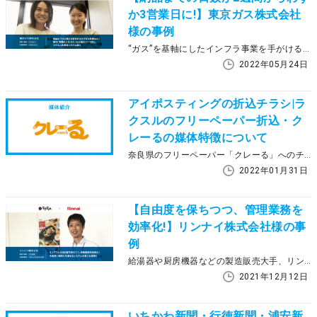
か3営業日に!】東京ガス株式会社
様の事例
“ガス”を基軸にしたインフラ事業を手がける東京ガス株式会社さまでは、ガス機器修理器具だけではなく、水まわりの修理を行なう新サービスをスタート。ガスも水も生活に欠かせない修理を安心してお任せできると好評を博しています。このサービスの顧客満足度を高めるために、新たなプロジェクトチームも立ち上がり、施策ツールの制作にラクスルを活用いただいています。ラクスル導入による成果や活用方法について、お話を伺いました。
2022年05月24日
アイポスティングの折込チラシ|ラ
クスルのフリーペーパー折込・ク
レーるの媒体特徴について
奈良県のフリーペーパー「クレーる」へのチラシ折込ならラクスル。今でも広告媒体として使われているフリーペーパー折込ですが、地域や媒体によって特徴が異なります。この記事では、クレーるの特徴とラクスルのフリーペーパー折込について説明していきます。
2022年01月31日
【自由度を保ちつつ、管理業務を
効率化!】リンナイ株式会社様の事
例
給湯器や厨房機器などの製造販売大手、リンナイ株式会社さま。全国の拠点ごとに取引先配布用のチラシを制作しており、管理全般をどのようなワークフローにするかが業務効率化・コスト削減の大きなポイントとなっていたそう。どのようにフロー改善に取り組まれたか、またそれに対してラクスルが貢献できたことについてお話を伺いました。
2021年12月12日
いちかわ新聞・行徳新聞・浦安新