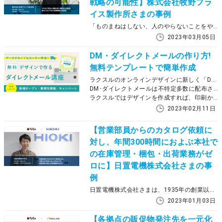
戦略の可能性】株式会社牧野フラ
イス製作所さまの事例
「ものまねはしない、人のやらないことをやる」というパイオニア精神を胸に、高精度な工作機械を世に送り出している株式会社牧野フライス製作所さま。取扱機器の多さから常時100種類以上ものカタログを保有しており、その在庫管理や旧式カタログの処分などに課題を感じていたそうです。それらの解決を図るべく導入したのが、ラクスル エンタープライズの機能『専用注文サイト』。導入の詳しい背景や現在の活用方法などについて、牧野フライス製作所 営業本部インサイド営業部プロモーション課プロモーションチーム リーダーの宍戸 陽介さまにお話を伺いました。
2023年03月05日
DM・ダイレクトメールの作り方!
無料テンプレートで簡単作成
ラクスルのオンラインデザインに新しく「DM･ダイレクトメール」が追加されました！
DM･ダイレクトメールは不特定多数に配布されるチラシとは異なり、お客様と個別に直接的なコミュニケーションをとることができる販促ツールです。
ラクスルではデザインを作成すれば、印刷からお客様への発送までワンストップ！難しく思われがちなDM･ダイレクトメールを誰でも簡単に作る方法を、３ステップでご紹介します。
2023年02月11日
【営業部員からのカタログ依頼に
対し、年間300時間におよぶ本社で
の在庫管理・梱包・出荷業務がゼ
ロに】日置電機株式会社さまの事
例
日置電機株式会社さまは、1935年の創業以来、電気計測器の開発、生産、販売・サービスを手がけ、電気計測ソリューションでお客様と社会の発展に貢献し続けています。ラクスル エンタープライズを活用し始めたきっかけは、営業部員が商談で使う製品カタログを本社が制作するだけでなく、印刷発注をして倉庫へ保管したり、個別の依頼に応じて各営業所へ出荷したりする作業負担が大きく、本来注力すべき業務へ十分な時間が割けないことにありました。今回は、ラクスルエンタープライズの導入を推進した同社のカスタマーマーケティング部プロモーションデザイン課の依田様に、導入の経緯やプロセス、導入後の変化について話を伺いました。
2023年01月03日
【各拠点の販促物発注先を一元化