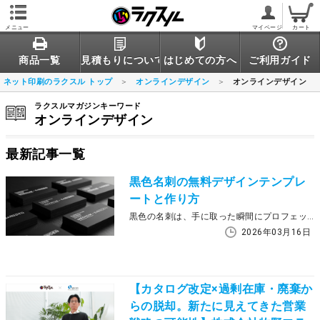
メニュー
マイページ
カート
商品一覧
見積もりについて
はじめての方へ
ご利用ガイド
ネット印刷のラクスル トップ
オンラインデザイン
オンラインデザイン
ラクスルマガジンキーワード
オンラインデザイン
最新記事一覧
黒色名刺の無料デザインテンプレ
ートと作り方
黒色の名刺は、手に取った瞬間にプロフェッショナル洗練重厚感といった強い印象を与えることができます。しかし、いざ自分でデザインしようとすると、文字の読みやすさや色のバランスが難しく、ハードルが高いと感じる方も多いのではないでしょうか。 この記事では、ラクスルの豊富なテンプレートの中から、特に評価の高い黒色ベースのデザインを厳選してご紹介します。テンプレートを活用すれば、配置や配色に悩むことなく、誰でも簡単におしゃれな黒名刺を作成可能です。あなたのビジネスを一段上のステージへ導く、理想の1枚を見つけてください。
2026年03月16日
【カタログ改定×過剰在庫・廃棄か
らの脱却。新たに見えてきた営業