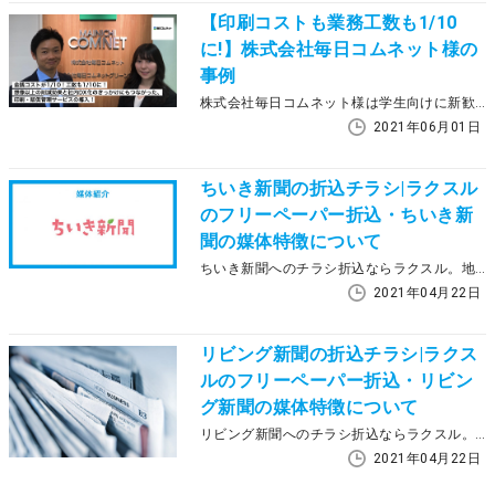
【印刷コストも業務工数も1/10
に!】株式会社毎日コムネット様の
事例
株式会社毎日コムネット様は学生向けに新歓チラシを無料で作成できるサービスを展開されており、2020年よりラクスルの「オンラインデザイン機能」「承認ワークフロー機能」を活用し、印刷コスト・人的コストの大幅削減に成功しました。ご担当者様に、導入の成果と今後の展望についてお話をうかがいました。
2021年06月01日
ちいき新聞の折込チラシ|ラクスル
のフリーペーパー折込・ちいき新
聞の媒体特徴について
ちいき新聞へのチラシ折込ならラクスル。地域密着型の広告媒体として使われているフリーペーパー折込ですが、地域や媒体によって特徴が異なります。この記事ではちいき新聞の特徴とラクスルのフリーペーパー折込について説明していきます。
2021年04月22日
リビング新聞の折込チラシ|ラクス
ルのフリーペーパー折込・リビン
グ新聞の媒体特徴について
リビング新聞へのチラシ折込ならラクスル。今でも広告媒体として使われているフリーペーパー折込ですが、地域や媒体によって特徴が異なります。この記事ではリビング新聞の特徴とラクスルのフリーペーパー折込について説明していきます。
2021年04月22日