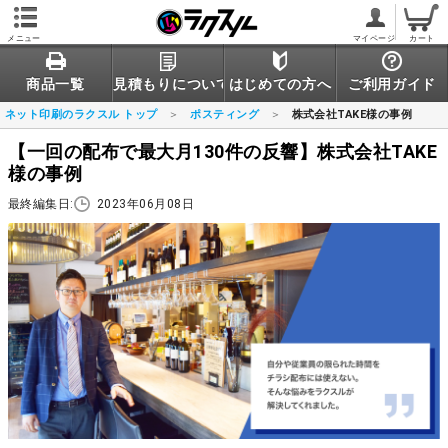
メニュー
マイページ
カート
商品一覧
見積もりについて
はじめての方へ
ご利用ガイド
ネット印刷のラクスル トップ
ポスティング
株式会社TAKE様の事例
【一回の配布で最大月130件の反響】株式会社TAKE
様の事例
最終編集日:
2023年06月08日