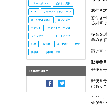
バナースタンド
ビジネス資料
窓付き封
POP
リリース・キャンペーン
窓付き封
オリジナルタオル
カレンダー
る封筒で
チケット
ポケットティッシュ
宛名を封
ショップカード
トートバッグ
高めます
伝票
包装紙
卓上POP
箸袋
請求書・
診察券
領収書・伝票
郵便番号
郵便番号
Follow Us !!
郵便番号
はありま
ただし、
会が多い