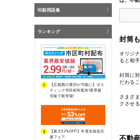
は、不動
印刷用語集
ランキング
封筒
オリジナ
ると相手
封筒に対
だわるこ
【広範囲の選択が可能に】ポス
1
ティング市区町村配布!業界最
さまざま
安級で新登場!
クさせる
【最大53%OFF!】年度末販促応
2
不動
援フェア