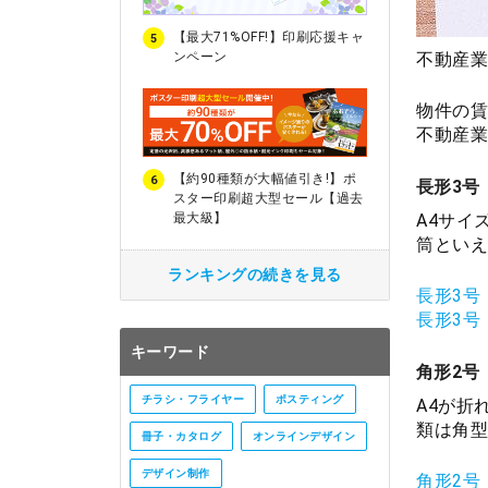
【最大71%OFF!】印刷応援キャ
5
ンペーン
不動産業
物件の賃
不動産業
【約90種類が大幅値引き!】ポ
6
長形3号
スター印刷超大型セール【過去
A4サイ
最大級】
筒といえ
ランキングの続きを見る
長形3号
長形3号
キーワード
角形2号
チラシ・フライヤー
ポスティング
A4が折
類は角型
冊子・カタログ
オンラインデザイン
デザイン制作
角形2号