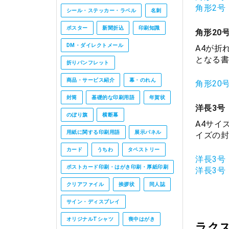
角形2号
シール・ステッカー・ラベル
名刺
ポスター
新聞折込
印刷知識
角形20
DM・ダイレクトメール
A4が折
となる書
折りパンフレット
商品・サービス紹介
幕・のれん
角形20
封筒
基礎的な印刷用語
年賀状
洋長3号
のぼり旗
横断幕
A4サイ
用紙に関する印刷用語
展示パネル
イズの封
カード
うちわ
タペストリー
洋長3号
ポストカード印刷・はがき印刷・厚紙印刷
洋長3号
クリアファイル
挨拶状
同人誌
サイン・ディスプレイ
オリジナルTシャツ
喪中はがき
ラク