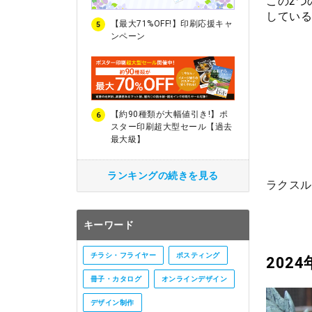
この2つ
している
【最大71%OFF!】印刷応援キャ
5
ンペーン
【約90種類が大幅値引き!】ポ
6
スター印刷超大型セール【過去
最大級】
ランキングの続きを見る
ラクスル
キーワード
チラシ・フライヤー
ポスティング
202
冊子・カタログ
オンラインデザイン
デザイン制作