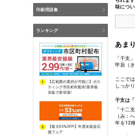
られます
味につい
印刷用語集
ランキング
あま
「干支」
甲辰（き
ここでは
【広範囲の選択が可能に】ポス
1
しっかり
ティング市区町村配布!業界最
安級で新登場!
干支は「
「十二支
（み：へ
年を12
【最大53%OFF!】年度末販促応
2
援フェア