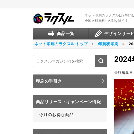
ネット印刷のラクスル
は24時
全国送料無料
名刺を除く
商品一覧
デザインサー
ネット印刷のラクスル トップ
年賀状印刷
2
20
最終編集日:
印刷の手引き
商品リリース・キャンペーン情報
今月のお得な商品