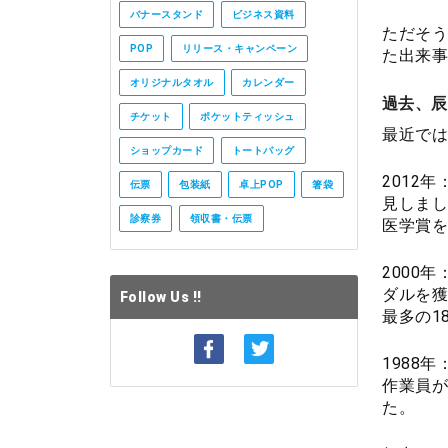
バナースタンド
ビジネス資料
ただそう
POP
リリース・キャンペーン
た出来事
オリジナルタオル
カレンダー
過去、辰
チケット
ポケットティッシュ
最近では
ショップカード
トートバッグ
2012
伝票
包装紙
卓上POP
箸袋
見しまし
診察券
領収書・伝票
医学賞を
2000
ダルを獲
Follow Us !!
最多の1
1988
作業員が
た。