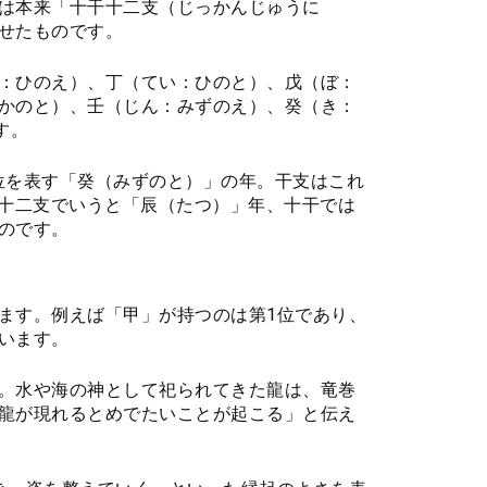
は本来「十干十二支（じっかんじゅうに
せたものです。
：ひのえ）、丁（てい：ひのと）、戊（ぼ：
かのと）、壬（じん：みずのえ）、癸（き：
す。
0位を表す「癸（みずのと）」の年。干支はこれ
は十二支でいうと「辰（たつ）」年、十干では
のです。
ます。例えば「甲」が持つのは第1位であり、
います。
。水や海の神として祀られてきた龍は、竜巻
龍が現れるとめでたいことが起こる」と伝え