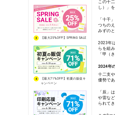
この十
し）」を
「十干」
つちのえ
みずのと
【最大25%OFF!】SPRING SALE
3
2023
らを組み
「甲（き
2024
十二支や
【最大71%OFF!】初夏の販促キ
4
優勢であ
ャンペーン
「辰」は
や雷など
られてき