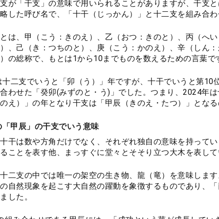
二支が「干支」の意味で用いられることがありますが、干支と
略した呼び名で、「十干（じっかん）」と十二支を組み合わ
とは、甲（こう：きのえ）、乙（おつ：きのと）、丙（へい
）、己（き：つちのと）、庚（こう：かのえ）、辛（しん：
）の総称で、もとは1から10までものを数えるための言葉で
年は十二支でいうと「卯（う）」年ですが、十干でいうと第1
合わせた「癸卯(みずのと・う)」でした。つまり、2024年
のえ）」の年となり干支は「甲辰（きのえ・たつ）」となる
年の「甲辰」の干支でいう意味
十干は数や方角だけでなく、それぞれ独自の意味を持ってい
ることを表す他、まっすぐに堂々とそそり立つ大木を表して
十二支の中では唯一の架空の生き物、龍（竜）を意味します
の自然現象を起こす大自然の躍動を象徴するものであり、「
ました。