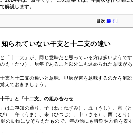
。2024年は、辰年です。 この記事では、年賀状を作る前に
て解説します。
目次
り知られていない干支と十二支の違い
と「十二支」が、同じ意味だと思っている方は多いようです。
のえ・たつ）。辰年であること以外にも込められた意味があ
干支と十二支の違いと意味、甲辰が何を意味するのかを解説
覚えておきましょう。
十干」と「十二支」の組み合わせ
」はご存知の通り、子（ね：ねずみ）、丑（うし）、寅（と
び）、午（うま）、未（ひつじ）、申（さる）、酉（とり）
種類の動物になぞらえたもので、年の他にも時刻や方角を表