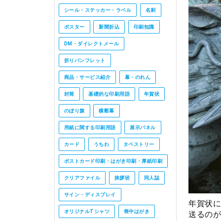
シール・ステッカー・ラベル
名刺
ポスター
新聞折込
印刷知識
DM・ダイレクトメール
折りパンフレット
商品・サービス紹介
幕・のれん
封筒
基礎的な印刷用語
年賀状
のぼり旗
横断幕
用紙に関する印刷用語
展示パネル
カード
うちわ
タペストリー
ポストカード印刷・はがき印刷・厚紙印刷
クリアファイル
挨拶状
同人誌
サイン・ディスプレイ
年賀状に
オリジナルTシャツ
喪中はがき
送るのが