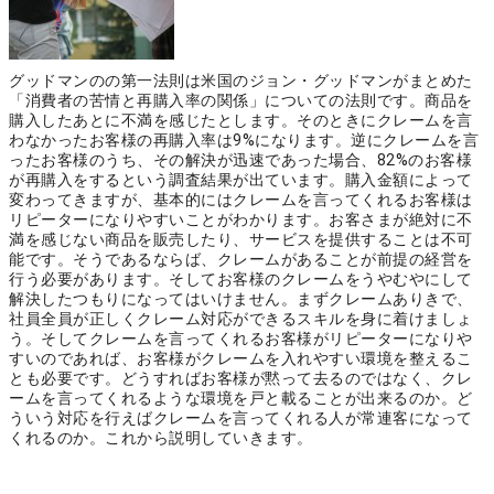
グッドマンのの第一法則は米国のジョン・グッドマンがまとめた
「消費者の苦情と再購入率の関係」についての法則です。商品を
購入したあとに不満を感じたとします。そのときにクレームを言
わなかったお客様の再購入率は9%になります。逆にクレームを言
ったお客様のうち、その解決が迅速であった場合、82%のお客様
が再購入をするという調査結果が出ています。購入金額によって
変わってきますが、基本的にはクレームを言ってくれるお客様は
リピーターになりやすいことがわかります。お客さまが絶対に不
満を感じない商品を販売したり、サービスを提供することは不可
能です。そうであるならば、クレームがあることが前提の経営を
行う必要があります。そしてお客様のクレームをうやむやにして
解決したつもりになってはいけません。まずクレームありきで、
社員全員が正しくクレーム対応ができるスキルを身に着けましょ
う。そしてクレームを言ってくれるお客様がリピーターになりや
すいのであれば、お客様がクレームを入れやすい環境を整えるこ
とも必要です。どうすればお客様が黙って去るのではなく、クレ
ームを言ってくれるような環境を戸と載ることが出来るのか。ど
ういう対応を行えばクレームを言ってくれる人が常連客になって
くれるのか。これから説明していきます。