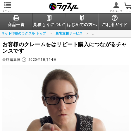
メニュー
マイページ
カ
商品一覧
見積もりについて
はじめての方へ
ご利用ガイド
ネット印刷のラクスル トップ
集客支援サービス
お客様のクレームをはリ
お客様のクレームをはリピート購入につながるチャ
ンスです
最終編集日:
2020年10月14日