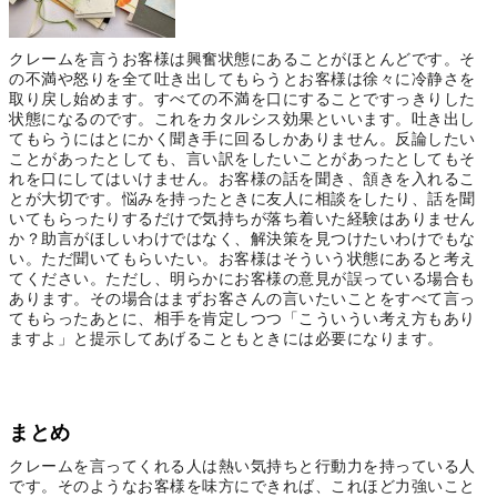
クレームを言うお客様は興奮状態にあることがほとんどです。そ
の不満や怒りを全て吐き出してもらうとお客様は徐々に冷静さを
取り戻し始めます。すべての不満を口にすることですっきりした
状態になるのです。これをカタルシス効果といいます。吐き出し
てもらうにはとにかく聞き手に回るしかありません。反論したい
ことがあったとしても、言い訳をしたいことがあったとしてもそ
れを口にしてはいけません。お客様の話を聞き、頷きを入れるこ
とが大切です。悩みを持ったときに友人に相談をしたり、話を聞
いてもらったりするだけで気持ちが落ち着いた経験はありません
か？助言がほしいわけではなく、解決策を見つけたいわけでもな
い。ただ聞いてもらいたい。お客様はそういう状態にあると考え
てください。ただし、明らかにお客様の意見が誤っている場合も
あります。その場合はまずお客さんの言いたいことをすべて言っ
てもらったあとに、相手を肯定しつつ「こういうい考え方もあり
ますよ」と提示してあげることもときには必要になります。
まとめ
クレームを言ってくれる人は熱い気持ちと行動力を持っている人
です。そのようなお客様を味方にできれば、これほど力強いこと