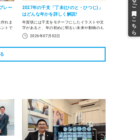
ンプレー
ービスを
プレー
2027年の干支「丁未(ひのと・ひつじ)」
ましょ
はどんな年かを詳しく解説!
に作れま
年賀状には干支をモチーフにしたイラストや文
ベントで
字があると、年の初めに明るい未来や動物のも
刷注文も
つ縁起のよさを感じられます。2027年は、未年
2026年07月02日
です。この記事では、年賀状を作る前に知って
おきたい、2027年の干支と十二支の意味につい
作り方、
て解説します。
る
の使い分
イントを
ンプレー
枚数に合