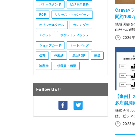
バナースタンド
ビジネス資料
Canva
POP
リリース・キャンペーン
間約10
岡山医療
地域医療を
オリジナルタオル
カレンダー
内外への情
更新に時間
チケット
ポケットティッシュ
2026
「古い情報
ショップカード
トートバッグ
題を感じて
伝票
包装紙
卓上POP
箸袋
そこで取り
用した広報
診察券
領収書・伝票
ター、パン
制作・発注
ピードが大
規模のコス
Follow Us !!
今回は、岡
【事例】
課の梶川勝
多店舗展
や、ラクス
ド業務の
株式会社ル
伝わる広報
は、ビジネ
の生産性向
2023
在する。様
索する同部