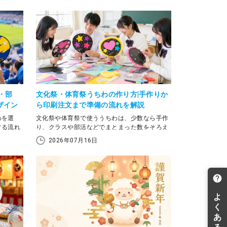
・部
文化祭・体育祭うちわの作り方|手作りか
ザイン
ら印刷注文まで準備の流れを解説
わを選
文化祭や体育祭で使ううちわは、少数なら手作
する流れ
り、クラスや部活などでまとまった数をそろえ
スケット
るなら印刷注文も選択肢になります。作る枚数
2026年07月16日
試合応
や準備期間、仕上がりの統一感を比べて選ぶ
使う場合
と、準備方法を決めやすくなります。
期を先に
この記事では、文化祭・体育祭うちわの基本的
な作り方、デザインの考え方、手作りと印刷注
いるうち
文の使い分け、サイズや納期の確認ポイントを
セージを
解説します。デザインに迷う場合はテンプレー
認したい
トの活用も視野に入れながら、開催日に間に合
複数枚を
う準備方法を確認していきましょう。