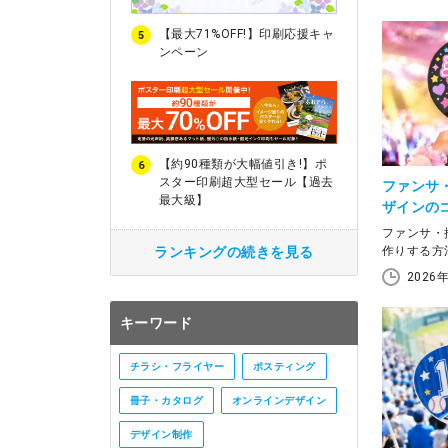
【最大71%OFF!】印刷応援キャ
5
ンペーン
【約90種類が大幅値引き!】ポ
6
スター印刷超大型セール【過去
ファンサ
最大級】
ザインの
ファンサ・
ランキングの続きを見る
作りする方
印刷サービ
2026
だけ作るな
たい場合や
キーワード
での作成も
は、ファン
目立つ文字
チラシ・フライヤー
ポスティング
に確認した
刷サービス
冊子・カタログ
オンラインデザイン
ントに向け
う。
デザイン制作