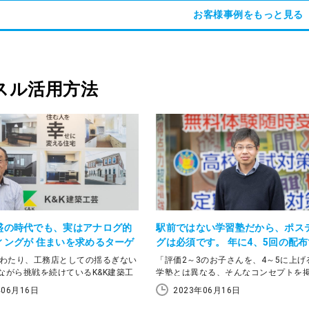
部のメンバーと共に、縁の下の力持
で利用してきた別の会社からスイッチ
お客様事例をもっと見る
業価値の向上を支えてきた。デジタ
や、その後の反響などについて、代表
生産性向上のキーポイントとなるな
木村和督さんに語っていただきました
も見据えて2022年6月よりラクスル
以下、ラクスル）が提供するラクス
ープライズを導入。まだ初期段階なが
間の削減を実現している。
スル活用方法
盛の時代でも、実はアナログ的
駅前ではない学習塾だから、ポス
ィングが 住まいを求めるターゲ
グは必須です。 年に4、5回の配
くことを実感!
効性も、後からの反響も!
にわたり、工務店としての揺るぎない
「評価2～3のお子さんを、4～5に上げ
ながら挑戦を続けているK&K建築工
学塾とは異なる、そんなコンセプトを
8年からはラクスルのポスティングを活
るのが「学習塾MititeQ（ミチテク）
年06月16日
2023年06月16日
費無料の家づくりセミナーを入り口
績アップだけでなく、子どもたちが自