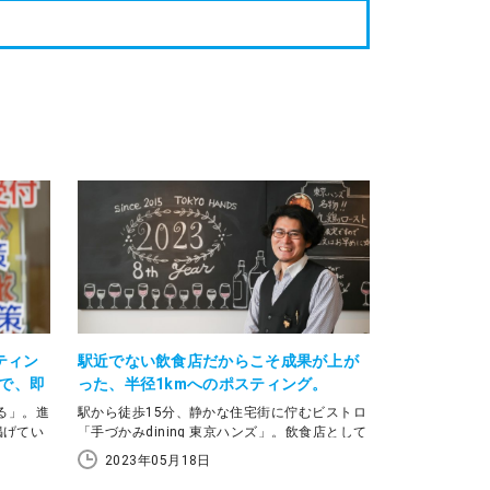
した理由
プローチとして、開塾当初からラクスルのポス
取締役の
ティングを活用されています。その理由などに
。
ついて、教室長の好村雄一さんに伺いました。
ティン
駅近でない飲食店だからこそ成果が上が
布で、即
った、半径1kmへのポスティング。
る」。進
駅から徒歩15分、静かな住宅街に佇むビストロ
掲げてい
「手づかみdining 東京ハンズ」。飲食店として
」です。成
は集客が困難な立地でありながら、その名の通
2023年05月18日
ら通いた
りカジュアルに楽しめる食事と雰囲気で常連客