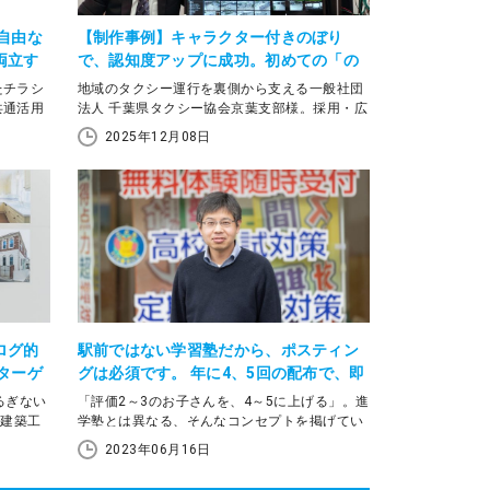
自由な
【制作事例】キャラクター付きのぼり
両立す
で、認知度アップに成功。初めての「の
ぼり印刷」にラクスルを選んだ理由
たチラシ
地域のタクシー運行を裏側から支える一般社団
共通活用
法人 千葉県タクシー協会京葉支部様。採用・広
報強化を目指してラクスルののぼり印刷を導入
2025年12月08日
し、キャラクターを活用したデザインで従来の
課題を一新しました。のぼりがどのように認知
拡大や求職者の関心喚起につながったのか、そ
の具体的な成果や初めてののぼり印刷にラクス
ルを使用した感想を京葉支部事務次長の熊谷さ
んに伺いました。
ログ的
駅前ではない学習塾だから、ポスティン
ターゲ
グは必須です。 年に4、5回の配布で、即
効性も、後からの反響も!
るぎない
「評価2～3のお子さんを、4～5に上げる」。進
K建築工
学塾とは異なる、そんなコンセプトを掲げてい
ングを活
るのが「学習塾MititeQ（ミチテク）」です。成
2023年06月16日
を入り口
績アップだけでなく、子どもたちが自ら通いた
。それま
くなるという居心地の良さも人気。地域へのア