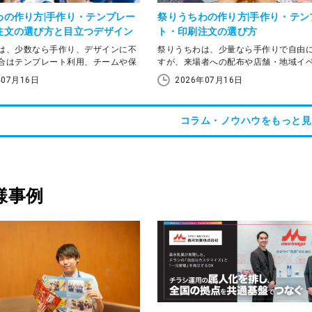
同じデザインでそろえたい場合や、テ
トを使って作成したい場合は、印刷サ
わの作り方|手作り・テンプレー
祭りうちわの作り方|手作り・テン
利用する方法もあわせて確認しておき
注文の選び方と目立つデザイン
ト・印刷注文の選び方
う。
は、少数なら手作り、デザインに不
祭りうちわは、少量なら手作りで自由
合はテンプレート利用、チームや保
すが、来場者への配布や店舗・地域イ
数枚をそろえる場合は印刷注文が向
まとまった枚数を用意する場合は、印
年07月16日
2026年07月16日
。
検討すると準備しやすくなります。
は、野球応援で使いやすいうちわの
この記事では、祭りうちわの基本的な
コラム・ノウハウをもっと見
立つデザインの考え方、サイズや作
デザインの考え方、手作りと印刷注文
び方を解説します。試合日までの準
け、サイズや納期を確認するときのポ
りを考えながら、自分に合う作り方
解説します。デザインに迷う場合はテ
うに整理していきます。
トを活用する方法もあるため、目的や
う作り方を選びましょう。
様事例