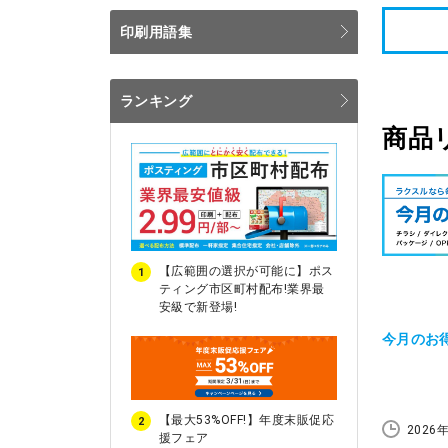
的な内容を
印刷用語集
い方や、封
参考にして
ランキング
商品
【広範囲の選択が可能に】ポス
1
ティング市区町村配布!業界最
安級で新登場!
今月のお
【最大53%OFF!】年度末販促応
2
2026
援フェア