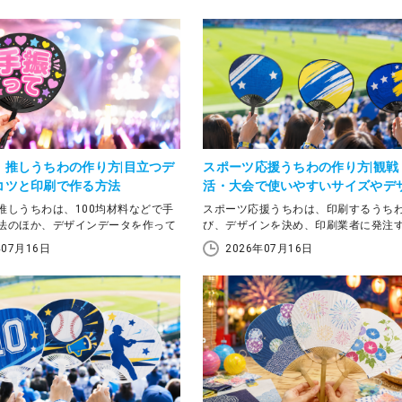
・推しうちわの作り方|目立つデ
スポーツ応援うちわの作り方|観戦
コツと印刷で作る方法
活・大会で使いやすいサイズやデ
の選び方
推しうちわは、100均材料などで手
スポーツ応援うちわは、印刷するうち
法のほか、デザインデータを作って
び、デザインを決め、印刷業者に発注
スで仕上げる方法もあります。1枚
で作成できます。野球やサッカー、バ
年07月16日
2026年07月16日
ら手作り、複数枚をきれいにそろえ
ボールなどの観戦、部活・サークルの
両面デザインにしたい場合は、印刷
援、体育祭や大会の応援グッズとして
検討しやすい方法です。 この記事で
は、サイズ・デザイン・必要部数・納
サ・推しうちわの基本的な作り方、
整理しておくことが大切です。
や配色のコツ、サイズ選び、作成前
い注意点を整理します。手作りと印
この記事では、スポーツ応援に向いて
の違いを比べながら、ライブやイベ
わの選び方、チームカラーや応援メッ
て自分に合う作り方を選びましょ
使ったデザインの考え方、発注時に確
納期や金額のポイントを紹介します。