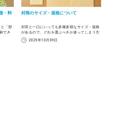
徴・料
封筒のサイズ・規格について
」と「部
封筒と一口にいっても多種多様なサイズ・規格
刷でき
があるので、どれを選ぶべきか迷ってしまう方
目やコス
も多いのではないでしょうか。 日本国内で使わ
2025年10月09日
れている封筒には長形・角形・洋形のおもに3
の印刷
種類あり、この記事ではそれぞれの特徴と併せ
適な選び
てサイズ早見表も紹介します。また、封筒と定
説しま
形・定形外郵便との関連性、封筒の用途別サイ
ズ選びについても図表も交えて解説するので、
ぜひご確認ください。