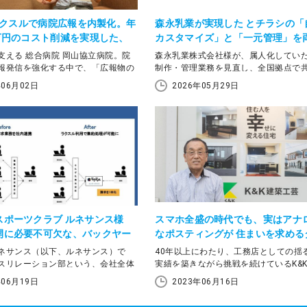
×ラクスルで病院広報を内製化。年
森永乳業が実現した とチラシの「
0万円のコスト削減を実現した、
カスタマイズ」と「一元管理」を
生活協同組合の広報改善とは
るDX
支える 総合病院 岡山協立病院。院
森永乳業株式会社様が、属人化してい
報発信を強化する中で、「広報物の
制作・管理業務を見直し、全国拠点で
がかかる」「外注コストが高い」
できる運用基盤を構築した事例です。
年06月02日
2026年05月29日
のままになってしまう」といった課
いました。
組んだのが、Canvaとラクスルを活
物制作の内製化です。チラシやポス
フレット、院内掲示物などを院内で
できる体制を整えたことで、制作ス
きく向上。さらに、年間約100万円
ト削減にもつながったといいます。
山医療生活協同組合 本部 経営企画
スポーツクラブ ルネサンス様
スマホ全盛の時代でも、実はアナ
矢さんに、病院広報における課題
開に必要不可欠な、バックヤー
なポスティングが 住まいを求める
ル導入による変化、そして“地域に
時短術とは?
ットに届くことを実感!
ネサンス（以下、ルネサンス）で
40年以上にわたり、工務店としての揺
”への取り組みについて伺いました。
スリレーション部という、会社全体
実績を築きながら挑戦を続けているK&
上をミッションとする専門部署が存
芸。2018年からはラクスルのポスティ
年06月19日
2023年06月16日
々な方法で業務の効率化、改善を模
用し、参加費無料の家づくりセミナー
署で課長を務める中田敬介氏は7年
としたアプローチに取り組んでいます