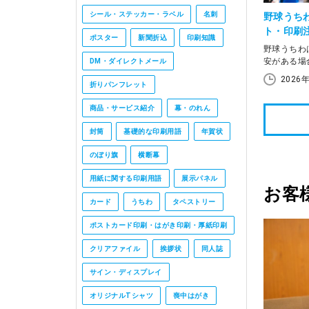
シール・ステッカー・ラベル
名刺
野球うち
ト・印刷
ポスター
新聞折込
印刷知識
のコツ
野球うちわ
安がある場
DM・ダイレクトメール
護者会で複
2026
折りパンフレット
いています
商品・サービス紹介
幕・のれん
この記事で
作り方、目
封筒
基礎的な印刷用語
年賀状
成方法の選
備や仕上が
のぼり旗
横断幕
を選べるよ
用紙に関する印刷用語
展示パネル
お客
カード
うちわ
タペストリー
ポストカード印刷・はがき印刷・厚紙印刷
クリアファイル
挨拶状
同人誌
サイン・ディスプレイ
オリジナルTシャツ
喪中はがき