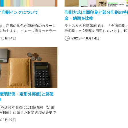
と印刷インクについて
印刷方式|全面印刷と部分印刷の特
金・納期を比較
は、用紙の地色が印刷物のカラーに
ラクスルの封筒印刷では、「全面印刷
を与えます。イメージ通りのカラー
分印刷」の2種類を用意しています。印
には、封筒の地色ごとに印刷色がど
る範囲が異なるうえ、仕上がりの見た
年10月14日
2025年10月14日
化するのかを知っておくことが重要
ト、納期などにも違いがあります。 この記事で
は、ラクスルの封筒印刷における2種類
欠な特色インクの役割、そして印刷
方法を比較しながら、用途に応じた最
成時に注意すべきポイントなどにつ
方、デザイン制作の注意点について解
ます。
す。
(定形郵便・定形外郵便)と郵便
準
Mを送付する際には郵便規格（定形
外郵便）に応じた封筒選びが必要で
年09月29日
便、定形外（規格内）郵便、定形外
郵便の基準など、郵便に関する具体