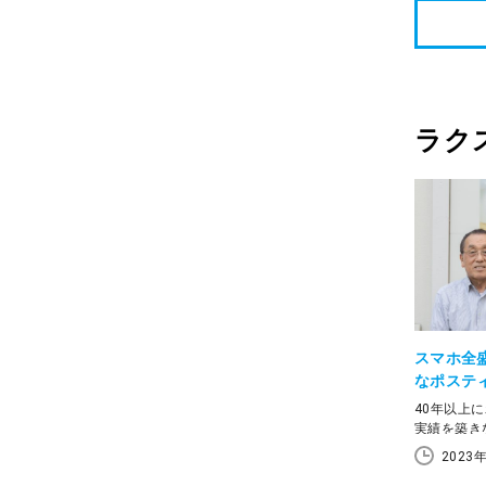
以上に渡り
ちとして企
ルの活用が
かで、今後
株式会社（
ル エンタ
らも業務時
ラク
スマホ全
なポステ
ットに届
40年以上
実績を築き
芸。201
2023
用し、参加