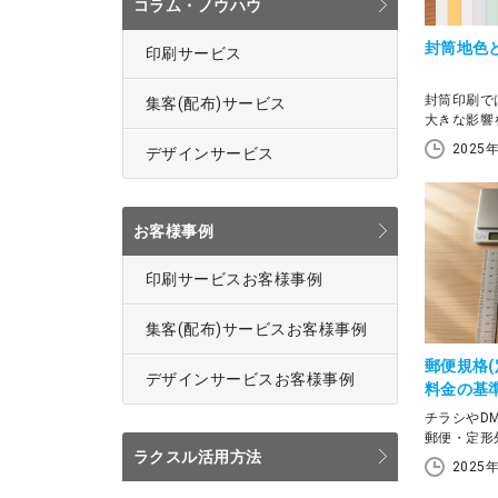
コラム・ノウハウ
封筒地色
印刷サービス
封筒印刷で
集客(配布)サービス
大きな影響
で仕上げる
2025
デザインサービス
のように変
です。 この記事では、正確なカラーを再現する
ために不可
データの作
お客様事例
いて解説し
印刷サービスお客様事例
集客(配布)サービスお客様事例
郵便規格
デザインサービスお客様事例
料金の基
チラシやD
郵便・定形
ラクスル活用方法
す。 この記事では郵便規格と封筒設計の早見表
2025
や、定形郵
（規格外）