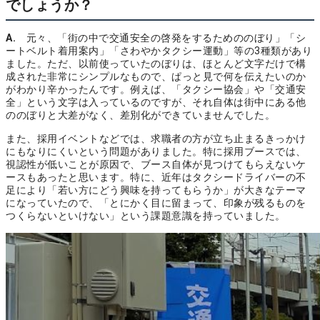
でしょうか？
A.
元々、「街の中で交通安全の啓発をするためののぼり」「シ
ートベルト着用案内」「さわやかタクシー運動」等の3種類があり
ました。ただ、以前使っていたのぼりは、ほとんど文字だけで構
成された非常にシンプルなもので、ぱっと見で何を伝えたいのか
がわかり辛かったんです。例えば、「タクシー協会」や「交通安
全」という文字は入っているのですが、それ自体は街中にある他
ののぼりと大差がなく、差別化ができていませんでした。
また、採用イベントなどでは、求職者の方が立ち止まるきっかけ
にもなりにくいという問題がありました。特に採用ブースでは、
視認性が低いことが原因で、ブース自体が見つけてもらえないケ
ースもあったと思います。特に、近年はタクシードライバーの不
足により「若い方にどう興味を持ってもらうか」が大きなテーマ
になっていたので、「とにかく目に留まって、印象が残るものを
つくらないといけない」という課題意識を持っていました。