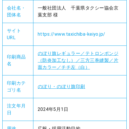
会社名・
一般社団法人 千葉県タクシー協会京
団体名
葉支部 様
サイト
https://www.taxichiba-keiyo.jp/
URL
のぼり旗レギュラー／テトロンポンジ
印刷商品
（防炎加工なし）／三方三巻縫製／片
名
面カラー／チチ左（白）
印刷カテ
のぼり・のぼり旗印刷
ゴリ名
注文年月
2024年5月1日
日
用途
広報・採用活動目的