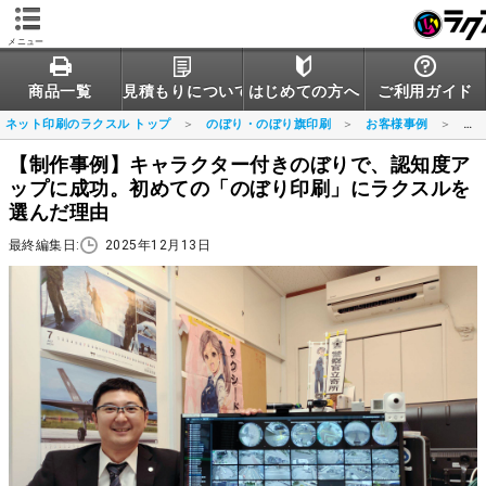
メニュー
商品一覧
見積もりについて
はじめての方へ
ご利用ガイド
ネット印刷のラクスル トップ
のぼり・のぼり旗印刷
お客様事例
一
【制作事例】キャラクター付きのぼりで、認知度ア
ップに成功。初めての「のぼり印刷」にラクスルを
選んだ理由
最終編集日:
2025年12月13日