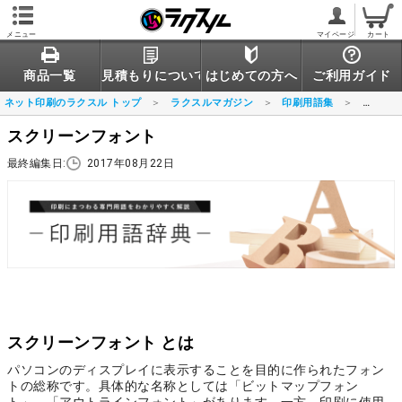
メニュー
マイページ
カート
商品一覧
見積もりについて
はじめての方へ
ご利用ガイド
ネット印刷のラクスル トップ
ラクスルマガジン
印刷用語集
スクリ
スクリーンフォント
最終編集日:
2017年08月22日
スクリーンフォント とは
パソコンのディスプレイに表示することを目的に作られたフォン
トの総称です。具体的な名称としては「ビットマップフォン