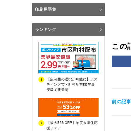
印刷用語集
ランキング
この
【広範囲の選択が可能に】ポス
1
ティング市区町村配布!業界最
安級で新登場!
前の記
【最大53%OFF!】年度末販促応
2
援フェア