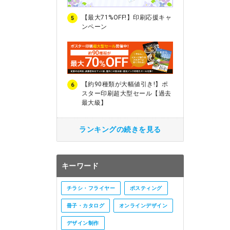
【最大71%OFF!】印刷応援キャ
5
ンペーン
【約90種類が大幅値引き!】ポ
6
スター印刷超大型セール【過去
最大級】
ランキングの続きを見る
キーワード
チラシ・フライヤー
ポスティング
冊子・カタログ
オンラインデザイン
デザイン制作