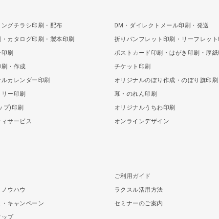
ィングチラシ印刷・配布
DM・ダイレクトメール印刷・発送
刷・カタログ印刷・製本印刷
折りパンフレット印刷・リーフレット
ー印刷
ポストカード印刷・はがき印刷・厚紙
印刷・作成
チケット印刷
ナルカレンダー印刷
オリジナルのぼり作成・のぼり旗印刷
トリー印刷
幕・のれん印刷
ポップ)印刷
オリジナルうちわ印刷
ティサービス
オンラインデザイン
り
ご利用ガイド
・ノウハウ
ラクスル活用方法
ス・キャンペーン
セミナーのご案内
マップ