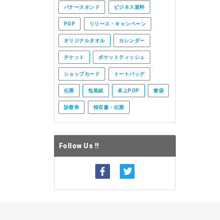
バナースタンド
ビジネス資料
POP
リリース・キャンペーン
オリジナルタオル
カレンダー
チケット
ポケットティッシュ
ショップカード
トートバッグ
伝票
包装紙
卓上POP
箸袋
診察券
領収書・伝票
Follow Us !!