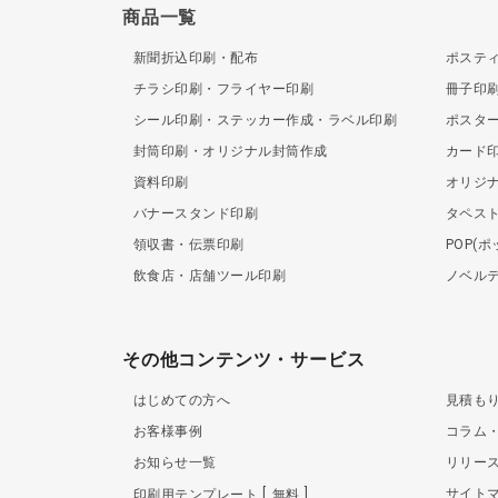
商品一覧
新聞折込印刷・配布
ポステ
チラシ印刷・フライヤー印刷
冊子印
シール印刷・ステッカー作成・ラベル印刷
ポスタ
封筒印刷・オリジナル封筒作成
カード
資料印刷
オリジ
バナースタンド印刷
タペス
領収書・伝票印刷
POP(
飲食店・店舗ツール印刷
ノベル
その他コンテンツ・サービス
はじめての方へ
見積も
お客様事例
コラム
お知らせ一覧
リリー
サイト
印刷用テンプレート
無料