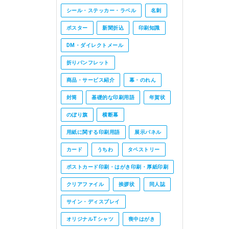
シール・ステッカー・ラベル
名刺
ポスター
新聞折込
印刷知識
DM・ダイレクトメール
折りパンフレット
商品・サービス紹介
幕・のれん
封筒
基礎的な印刷用語
年賀状
のぼり旗
横断幕
用紙に関する印刷用語
展示パネル
カード
うちわ
タペストリー
ポストカード印刷・はがき印刷・厚紙印刷
クリアファイル
挨拶状
同人誌
サイン・ディスプレイ
オリジナルTシャツ
喪中はがき